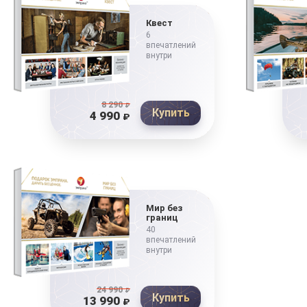
Квест
6
впечатлений
внутри
8 290
₽
Купить
4 990
₽
Мир без
границ
40
впечатлений
внутри
24 990
₽
Купить
13 990
₽