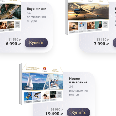
Вкус жизни
54
впечатления
внутри
11 590
₽
13 190
₽
Купить
6 990
7 990
₽
₽
Новое
измерение
34
впечатления
внутри
34 990
₽
Купить
19 490
₽