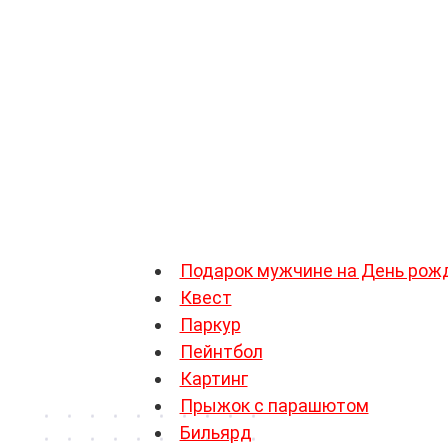
к стилисту
, фотосессия. Редка
отдых верховой прогулкой. Если
занятия йогой
, необычные виды 
рамках делового протокола: в
свободное время. Это лучше
неприемлемым. Наконец, если вы
с шеф-поваром – всегда интерес
Подарок сотруднице на День Ро
Подарок мужчине на День рож
Квест
Паркур
Пейнтбол
Картинг
Прыжок с парашютом
Бильярд