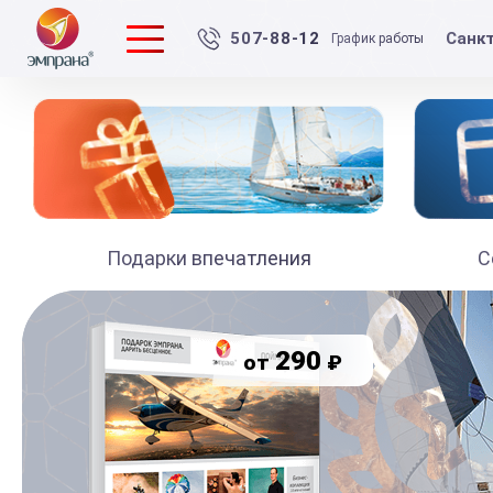
Санк
507-88-12
График работы
Подарки впечатления
С
290
₽
от