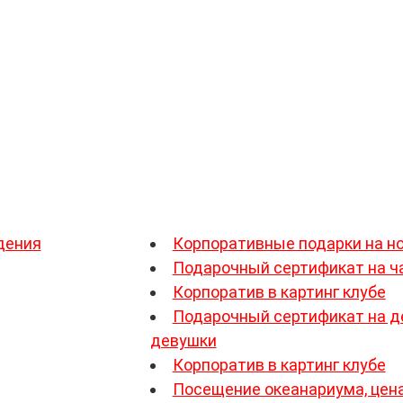
я женщина откажет себе в удовольствии прогулят
 хотите подарить ей активный отдых – выбирайт
спорта, скалолазание. Такой подарок сотруднице
едь она сама сможет выбрать тот вид активн
, чем абонемент в спортзал, который счит
 уверены в выборе – подарите ей сертификат на к
ное событие, вне зависимости от пола.
ждения
– отличный способ мотивировать ее на дал
дения
Корпоративные подарки на н
Подарочный сертификат на 
Корпоратив в картинг клубе
Подарочный сертификат на д
девушки
Корпоратив в картинг клубе
Посещение океанариума, цен