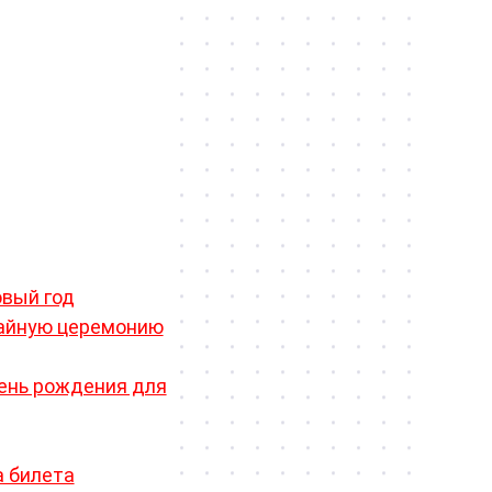
ься за городом и разнообразить
е набор, в котором присутствуют
 на День Рождения будет еще и в
ого отдыха, которому посвятит
ается подарком бестактным и
улинарный мастер класс. Встреча
ьнейшие успехи!
овый год
чайную церемонию
ень рождения для
а билета