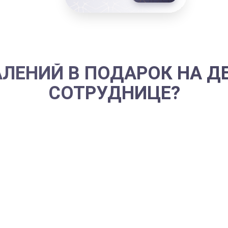
АЛЕНИЙ В ПОДАРОК НА 
СОТРУДНИЦЕ?
оторая каждый день посвящает массу сил и врем
вировать сотрудницу обязательно –и тем более
м и стильном букете стоит заранее. Ведь тако
отпразднованный год именинницы ознаменова
атлениям для Москвы и Санкт-Петербурга.
а День Рождения
традиционно входят посещение S