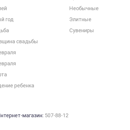
лей
Необычные
й год
Элитные
ьба
Сувениры
вщина свадьбы
евраля
евраля
рта
ение ребенка
нтернет-магазин:
507-88-12