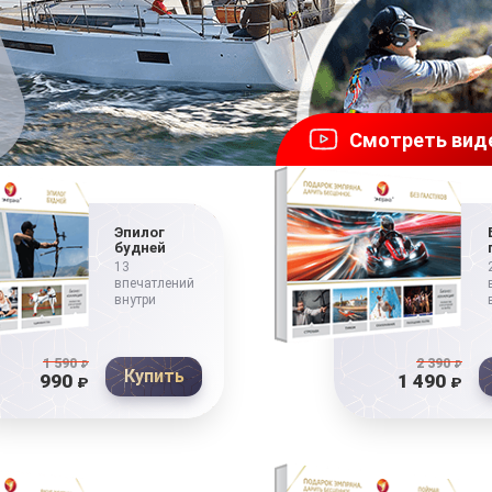
Смотреть вид
Эпилог
будней
13
впечатлений
внутри
1 590
₽
2 390
₽
Купить
990
1 490
₽
₽