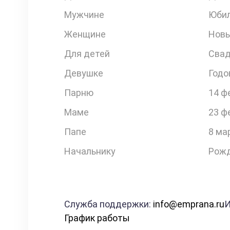
Мужчине
Юби
Женщине
Новы
Для детей
Свад
Девушке
Годо
Парню
14 ф
Маме
23 ф
Папе
8 ма
Начальнику
Рожд
Служба поддержки:
info@emprana.ru
И
График работы