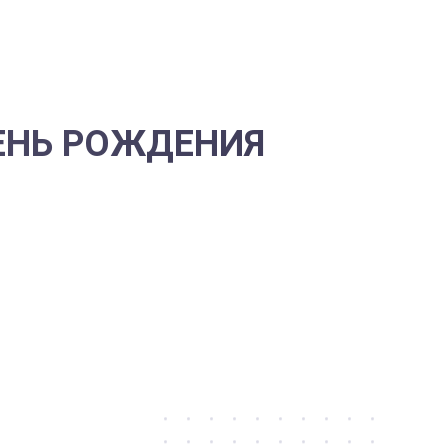
ДЕНЬ РОЖДЕНИЯ
ени на задачи компании? Умный
, что День Рождения для этого
й знак внимания приятен любой
лся победами и достижениями,
PA-салона, сеанс массажа,
поход