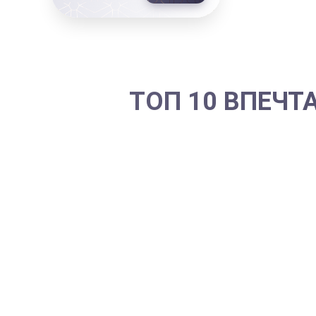
ТОП 10 ВПЕЧТ
Чем порадовать сотрудницу, к
руководитель знает, что моти
весомый повод.
Стоит позаботиться о красиво
женщине.
А если хотите, чтобы новый 
присмотритесь к подаркам-впеч
В топ-10
подарков сотруднице н