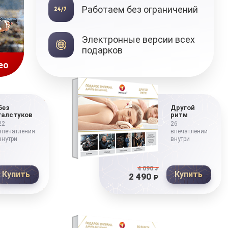
Работаем без ограничений
Электронные версии всех
подарков
ео
Без
Другой
галстуков
ритм
22
26
впечатления
впечатлений
внутри
внутри
4 090
₽
Купить
Купить
2 490
₽