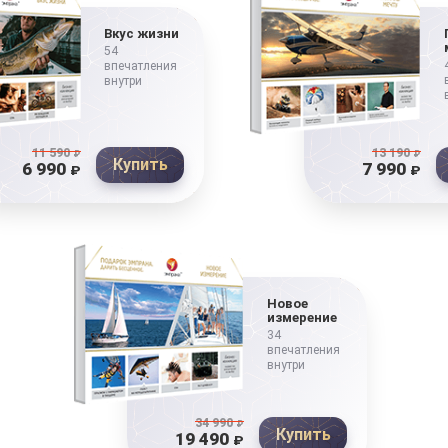
Вкус жизни
54
впечатления
внутри
11 590
₽
13 190
₽
Купить
6 990
7 990
₽
₽
Новое
измерение
34
впечатления
внутри
34 990
₽
Купить
19 490
₽