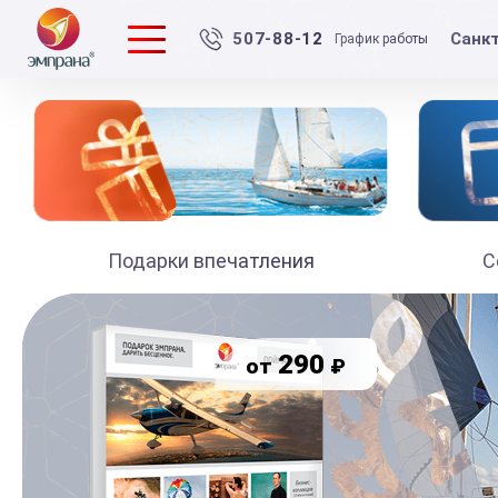
Санк
507-88-12
График работы
Подарки впечатления
С
290
₽
от