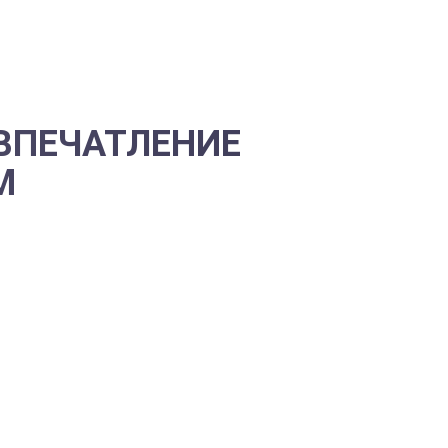
 ВПЕЧАТЛЕНИЕ
М
ра или полезную вещицу, можно
т использовать в жизни. Мало ли
усов и хрустальных печальных
ние: с него в жизни начальника
ще всего ими становятся занятия
с большой вероятностью захочет