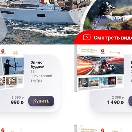
Смотреть вид
Эпилог
будней
13
впечатлений
внутри
1 590
₽
2 390
₽
Купить
990
1 490
₽
₽