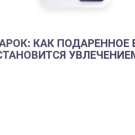
АРОК: КАК ПОДАРЕННОЕ
СТАНОВИТСЯ УВЛЕЧЕНИЕ
ения риск есть всегда. Выбирая предмет деко
м, или выбрать то, что начальник никогда не буде
ех этих заброшенных шашлычниц в виде глоб
ефу на День Рождения
коллектив дарит приключе
ытав раз, хочется повторить опыт еще и еще. Ча
ролетев над землей в микросамолете, начальник 