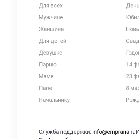
Для всех
День
Мужчине
Юби
Женщине
Новы
Для детей
Свад
Девушке
Годо
Парню
14 ф
Маме
23 ф
Папе
8 ма
Начальнику
Рожд
Служба поддержки:
info@emprana.ru
И