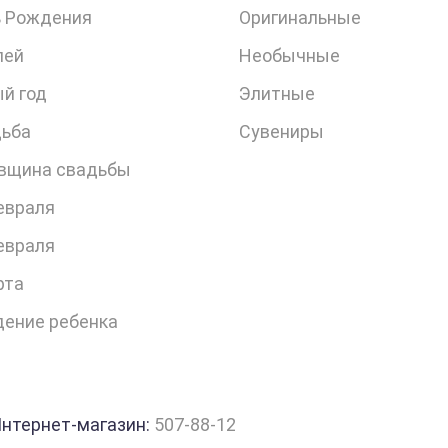
 Рождения
Оригинальные
лей
Необычные
й год
Элитные
ьба
Сувениры
вщина свадьбы
евраля
евраля
рта
ение ребенка
нтернет-магазин:
507-88-12