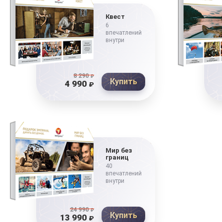
Квест
6
впечатлений
внутри
8 290
₽
Купить
4 990
₽
Мир без
границ
40
впечатлений
внутри
24 990
₽
Купить
13 990
₽