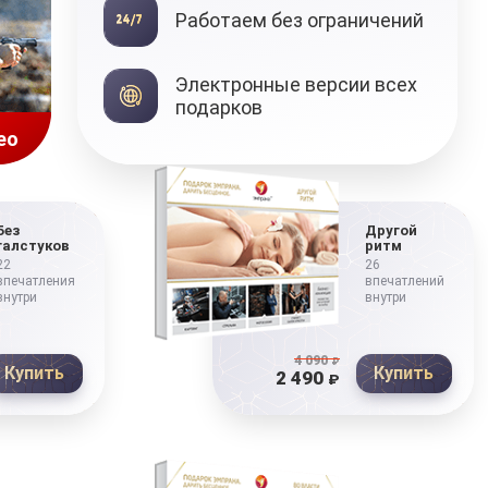
Работаем без ограничений
Электронные версии всех
подарков
ео
Без
Другой
галстуков
ритм
22
26
впечатления
впечатлений
внутри
внутри
4 090
₽
Купить
Купить
2 490
₽