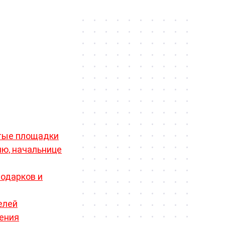
ту птичьего полета красивую и
кстремальное вождение
. Вручив
не предполагали, что меньше, чем
просит их поболеть за него в
и позволят преодолеть рутину и
тые площадки
ю, начальнице
одарков и
елей
дения