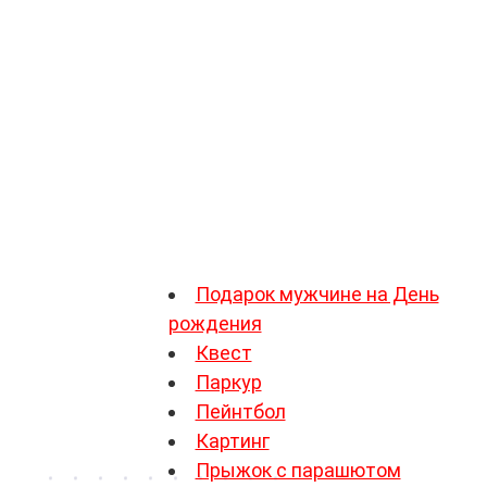
повторить полет. Ведь это не
строгую геометрию земли, поде
К впечатлениям, чаще всего пе
подарок шефу на День Рождения
через два года их начальник
международных соревнованиях.
Впечатление – беспроигрышный 
открыть в себе новые стороны.
Подарок мужчине на День
рождения
Квест
Паркур
Пейнтбол
Картинг
Прыжок с парашютом