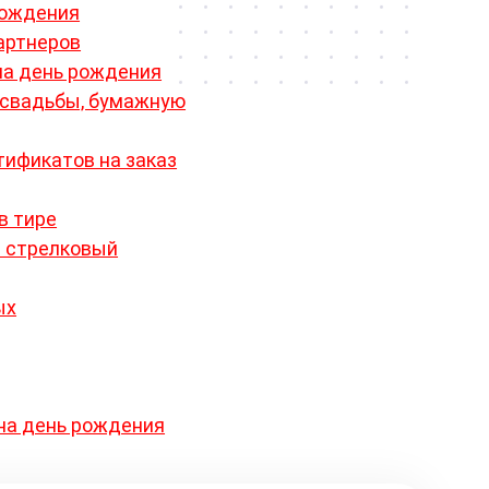
рождения
артнеров
на день рождения
 свадьбы, бумажную
тификатов на заказ
в тире
- стрелковый
ых
на день рождения