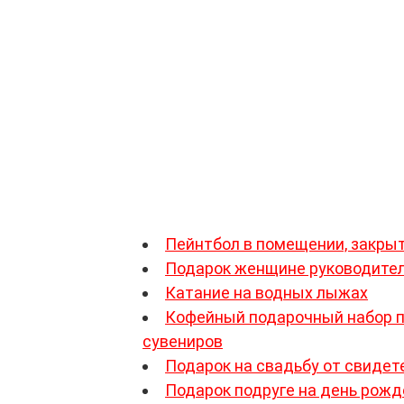
забываемое ощущение – впервые увидеть с высо
рнутый дымкой горизонт.
рерастающим в хобби, относятся и рафтинг, и
э
с
мастер-классом по сноу-кайтингу
, сотрудники 
 станет так хорош в новом увлечении, что по
подарок на День Рождения начальнику, ведь он
Пейнтбол в помещении, закры
Подарок женщине руководител
Катание на водных лыжах
Кофейный подарочный набор п
сувениров
Подарок на свадьбу от свидет
Подарок подруге на день рож