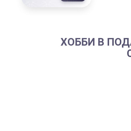
ХОББИ В ПОД
С подарком шефу на день Рожд
прогадать. Не попасть со вкусо
вы лично знаете примеров вс
статуэток?
Другое дело, когда в
подарок ш
может начаться новая глава.
Есть впечатления, которые, исп
воздушным спортом. Один раз п