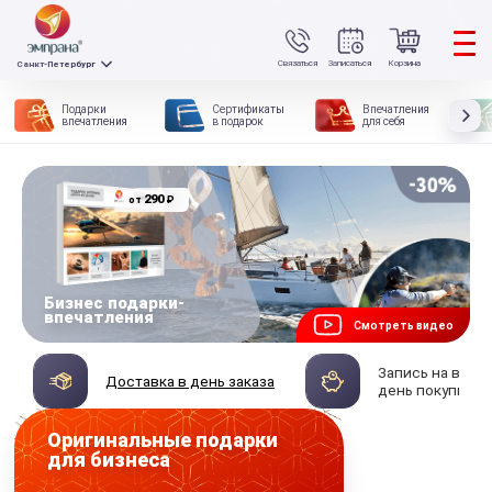
Связаться
Записаться
Корзина
Санкт-Петербург
Подарки
Сертификаты
Впечатления
впечатления
в подарок
для себя
290
₽
от
Бизнес подарки-
впечатления
Смотреть видео
Запись на впеч
Доставка в день заказа
день покупки
Оригинальные подарки
для бизнеса