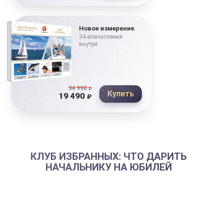
Новое измерение
34 впечатления
внутри
34 990
₽
Купить
19 490
₽
КЛУБ ИЗБРАННЫХ: ЧТО ДАРИТЬ
НАЧАЛЬНИКУ НА ЮБИЛЕЙ
Юбилей всегда требует особого к себе отношения.
Это не обычный День Рождения, а наступление новой
жизненной вехи. В этот день принято не только
поздравлять юбиляра, но и подводить итоги его