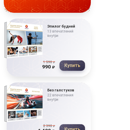
Эпилог будней
13 впечатлений
внутри
1 590
₽
Купить
990
₽
Без галстуков
22 впечатления
внутри
2 390
₽
Купить