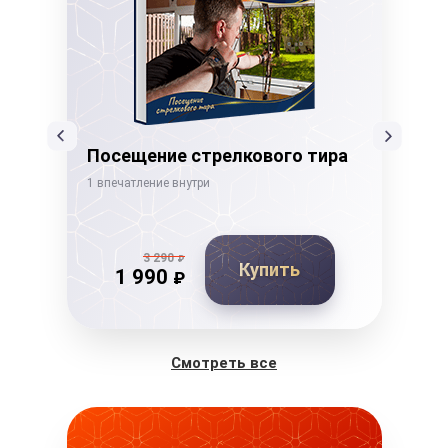
Посещение стрелкового тира
Ка
1 впечатление внутри
1 вп
3 290
₽
Купить
1 990
₽
Смотреть все