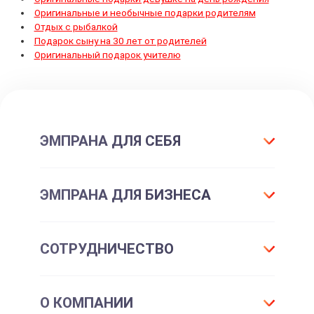
Оригинальные и необычные подарки родителям
Отдых с рыбалкой
Подарок сыну на 30 лет от родителей
Оригинальный подарок учителю
ЭМПРАНА ДЛЯ СЕБЯ
Что такое подарок ЭМПРАНА?
ЭМПРАНА ДЛЯ БИЗНЕСА
Все впечатления
Подарки-впечатления
Для маркетинга
СОТРУДНИЧЕСТВО
Подарочные сертификаты
Для отдела персонала
Впечатления для себя
Партнерам и клиентам
Франшиза
Подарочные карты для шопинга
О КОМПАНИИ
Корпоративные впечатления
Корпоративным клиентам