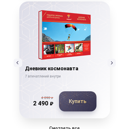
Дневник космонавта
Го
7 впечатлений внутри
15 в
4 090
₽
Купить
2 490
₽
Смотреть все