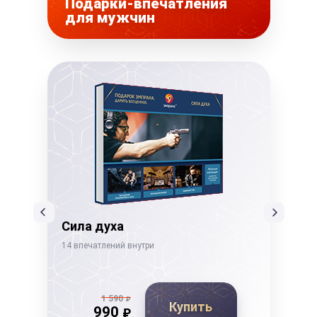
Подарки-впечатления
для мужчин
Сила духа
Ды
14 впечатлений внутри
19 в
1 590
₽
Купить
990
₽