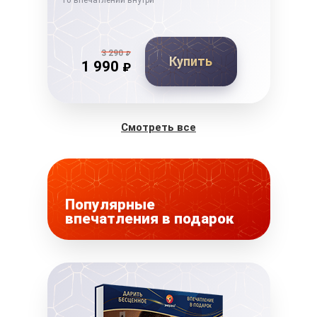
10 впечатлений внутри
10 в
3 290
₽
Купить
1 990
₽
Смотреть все
Популярные
впечатления в подарок