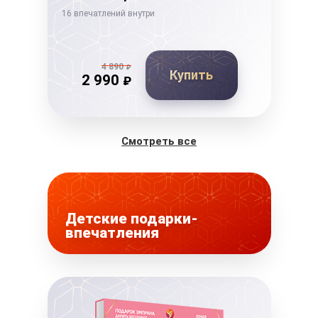
16 впечатлений внутри
14 в
4 890
₽
Купить
2 990
₽
Смотреть все
Детские подарки-
впечатления