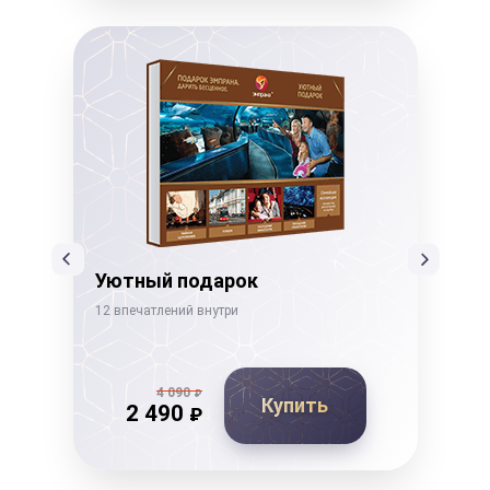
Уютный подарок
Ко
12 впечатлений внутри
14 в
4 090
₽
Купить
2 490
₽