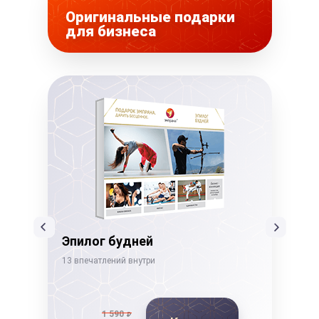
Оригинальные подарки
для бизнеса
Эпилог будней
Бе
13 впечатлений внутри
22 в
1 590
₽