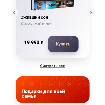
Оживший сон
Де
37 впечатлений внутри
26 в
19 990
₽
Купить
Смотреть все
Подарки для всей
семьи