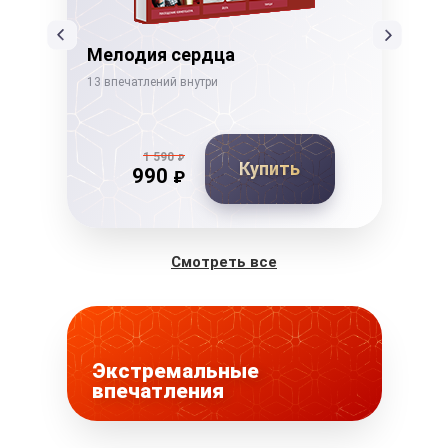
Мелодия сердца
Тв
13 впечатлений внутри
21 в
1 590
₽
Купить
990
₽
Смотреть все
Экстремальные
впечатления