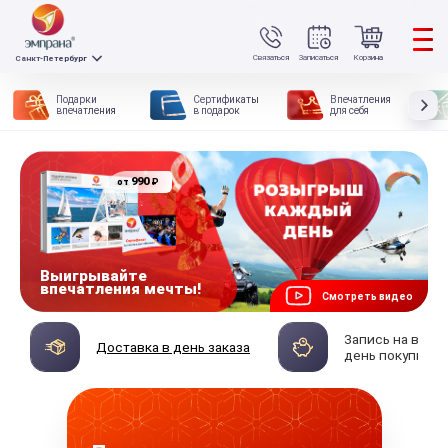
Связаться
Записаться
Корзина
Санкт-Петербург
Подарки
Сертификаты
Впечатления
впечатления
в подарок
для себя
990
₽
от
Выигрывайте
впечатления мечты!
Смотреть видео
Запись на впеч
Доставка в день заказа
день покупки