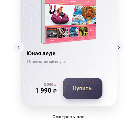
ссы
Юная леди
Не
18 впечатлений внутри
19 в
3 290
₽
Купить
1 990
₽
Смотреть все