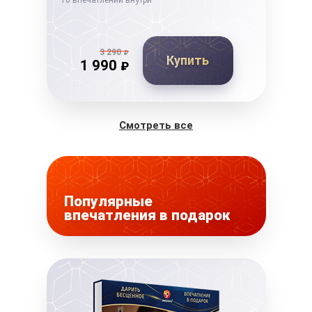
10 впечатлений внутри
10 в
3 290
₽
Купить
1 990
₽
Смотреть все
Популярные
впечатления в подарок