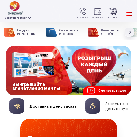
Связаться
Записаться
Корзина
Санкт-Петербург
Подарки
Сертификаты
Впечатления
впечатления
в подарок
для себя
990
₽
от
Выигрывайте
впечатления мечты!
Смотреть видео
Запись на впеч
Доставка в день заказа
день покупки