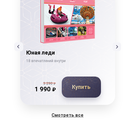
ссы
Юная леди
Не
18 впечатлений внутри
19 в
3 290
₽
Купить
1 990
₽
Смотреть все