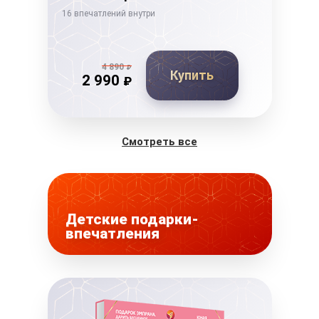
16 впечатлений внутри
14 в
4 890
₽
Купить
2 990
₽
Смотреть все
Детские подарки-
впечатления