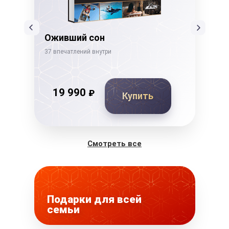
Оживший сон
Де
37 впечатлений внутри
26 в
19 990
₽
Купить
Смотреть все
Подарки для всей
семьи