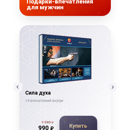
Подарки-впечатления
для мужчин
Сила духа
Ды
14 впечатлений внутри
19 в
1 590
₽
Купить
990
₽