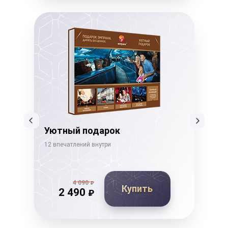
Уютный подарок
Ко
12 впечатлений внутри
14 в
4 090
₽
Купить
2 490
₽