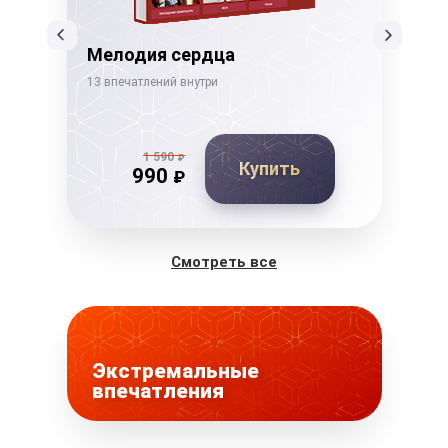
Мелодия сердца
Тв
13 впечатлений внутри
21 в
1 590
₽
Купить
990
₽
Смотреть все
Экстремальные
впечатления