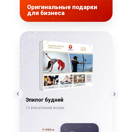
Оригинальные подарки
для бизнеса
Эпилог будней
Бе
13 впечатлений внутри
22 в
1 590
₽