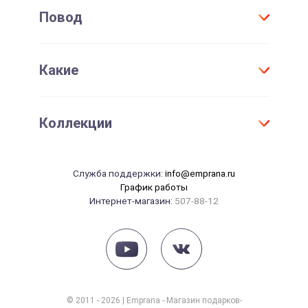
Для всех
Повод
Договор присоединения
Мужчине
Проверить срок действия сертификата
Женщине
День Рождения
Активировать сертификат
Какие
Для детей
Юбилей
Девушке
Новый год
Оригинальные
Парню
Коллекции
Свадьба
Необычные
Маме
Годовщина свадьбы
Элитные
Папе
Танцы
14 февраля
Служба поддержки:
info@emprana.ru
Сувениры
Начальнику
Массаж
График работы
23 февраля
Интернет-магазин:
507-88-12
Красота
8 марта
Рыбалка
Рождение ребенка
Йога
СПА
Фотосессия
© 2011 - 2026 | Emprana - Магазин подарков-