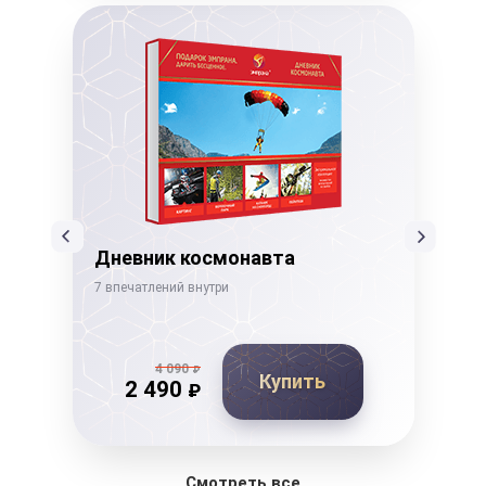
Дневник космонавта
Го
7 впечатлений внутри
15 в
4 090
₽
Купить
2 490
₽
Смотреть все