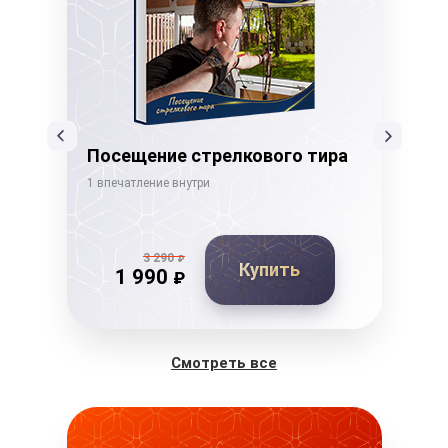
Посещение стрелкового тира
Ка
1 впечатление внутри
1 вп
3 290
₽
Купить
1 990
₽
Смотреть все