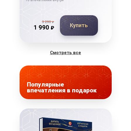
10 впечатлений внутри
10 в
3 290
₽
Купить
1 990
₽
Смотреть все
Популярные
впечатления в подарок