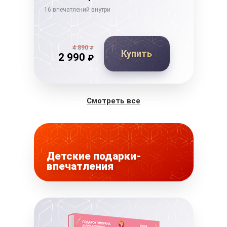
16 впечатлений внутри
14 в
4 890
₽
Купить
2 990
₽
Смотреть все
Детские подарки-
впечатления