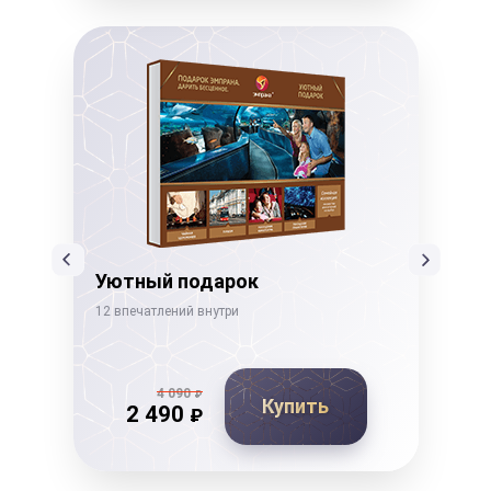
Уютный подарок
Ко
12 впечатлений внутри
14 в
4 090
₽
Купить
2 490
₽