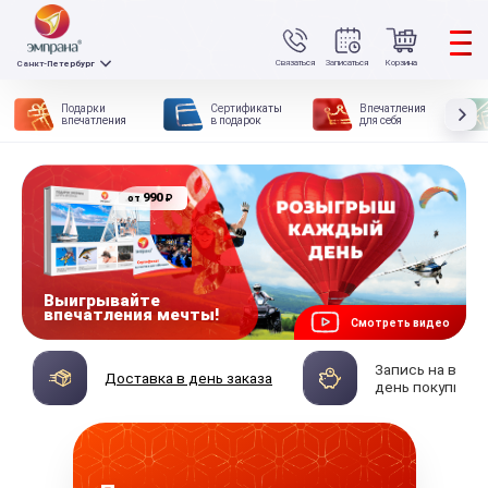
Связаться
Записаться
Корзина
Санкт-Петербург
Подарки
Сертификаты
Впечатления
впечатления
в подарок
для себя
990
₽
от
Выигрывайте
впечатления мечты!
Смотреть видео
Запись на впеч
Доставка в день заказа
день покупки