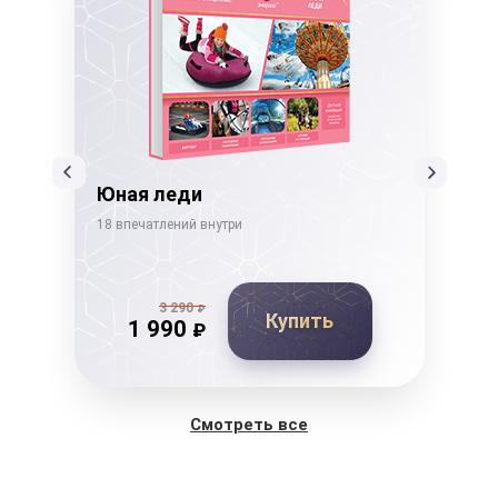
ссы
Юная леди
Не
18 впечатлений внутри
19 в
3 290
₽
Купить
1 990
₽
Смотреть все