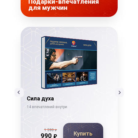
Подарки-впечатления
для мужчин
Сила духа
Ды
14 впечатлений внутри
19 в
1 590
₽
Купить
990
₽