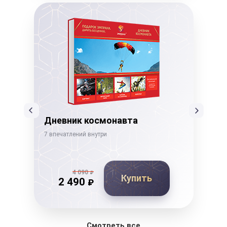
Дневник космонавта
Го
7 впечатлений внутри
15 в
4 090
₽
Купить
2 490
₽
Смотреть все