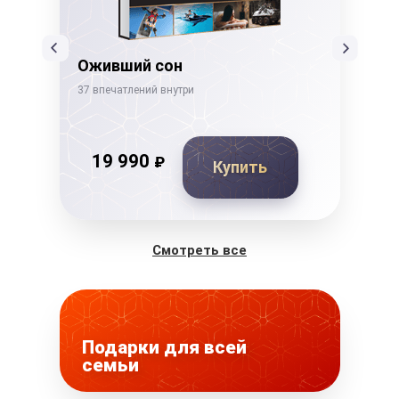
Оживший сон
Де
37 впечатлений внутри
26 в
19 990
₽
Купить
Смотреть все
Подарки для всей
семьи