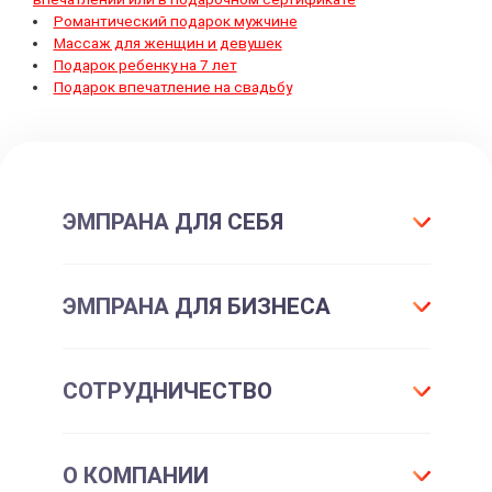
Романтический подарок мужчине
Массаж для женщин и девушек
Подарок ребенку на 7 лет
Подарок впечатление на свадьбу
ЭМПРАНА ДЛЯ СЕБЯ
Что такое подарок ЭМПРАНА?
ЭМПРАНА ДЛЯ БИЗНЕСА
Все впечатления
Подарки-впечатления
Для маркетинга
СОТРУДНИЧЕСТВО
Подарочные сертификаты
Для отдела персонала
Впечатления для себя
Партнерам и клиентам
Франшиза
Подарочные карты для шопинга
О КОМПАНИИ
Корпоративные впечатления
Корпоративным клиентам