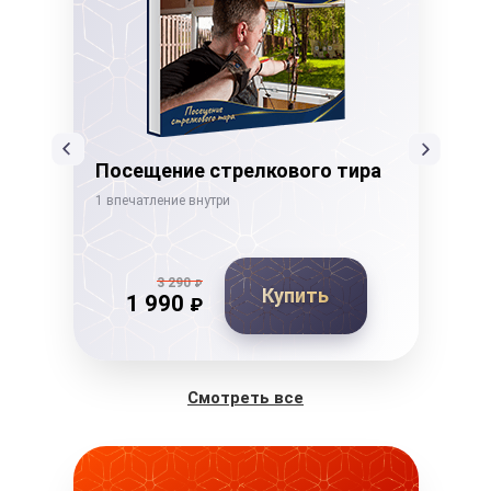
Посещение стрелкового тира
Ка
1 впечатление внутри
1 вп
3 290
₽
Купить
1 990
₽
Смотреть все