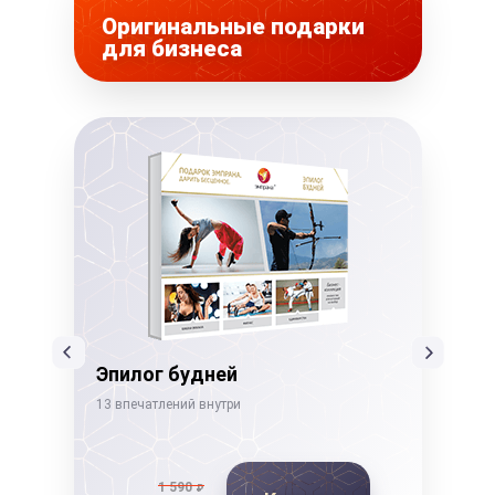
Оригинальные подарки
для бизнеса
Эпилог будней
Бе
13 впечатлений внутри
22 в
1 590
₽