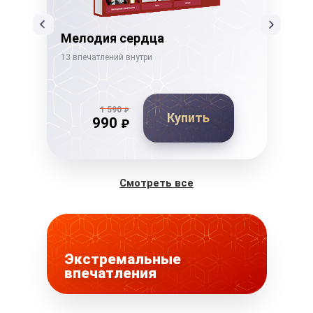
Мелодия сердца
Тв
13 впечатлений внутри
21 в
1 590
₽
Купить
990
₽
Смотреть все
Экстремальные
впечатления