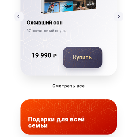
Оживший сон
Де
37 впечатлений внутри
26 в
19 990
₽
Купить
Смотреть все
Подарки для всей
семьи