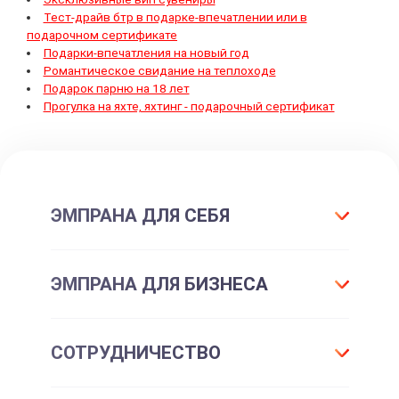
Тест-драйв бтр в подарке-впечатлении или в
подарочном сертификате
Подарки-впечатления на новый год
Романтическое свидание на теплоходе
Подарок парню на 18 лет
Прогулка на яхте, яхтинг - подарочный сертификат
ЭМПРАНА ДЛЯ СЕБЯ
Что такое подарок ЭМПРАНА?
ЭМПРАНА ДЛЯ БИЗНЕСА
Все впечатления
Подарки-впечатления
Для маркетинга
СОТРУДНИЧЕСТВО
Подарочные сертификаты
Для отдела персонала
Впечатления для себя
Партнерам и клиентам