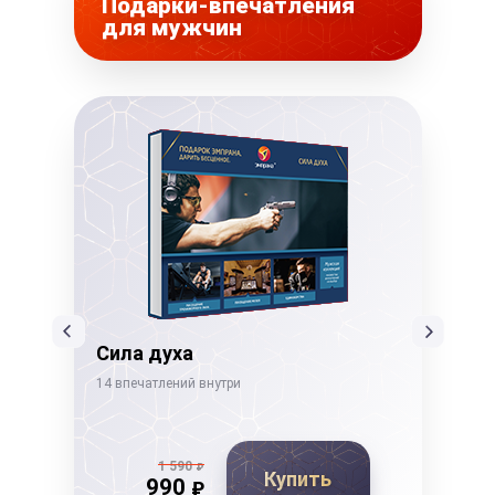
Подарки-впечатления
для мужчин
Сила духа
Ды
14 впечатлений внутри
19 в
1 590
₽
Купить
990
₽