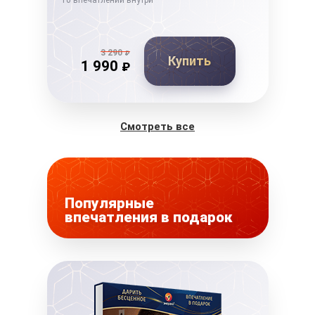
10 впечатлений внутри
10 в
3 290
₽
Купить
1 990
₽
Смотреть все
Популярные
впечатления в подарок