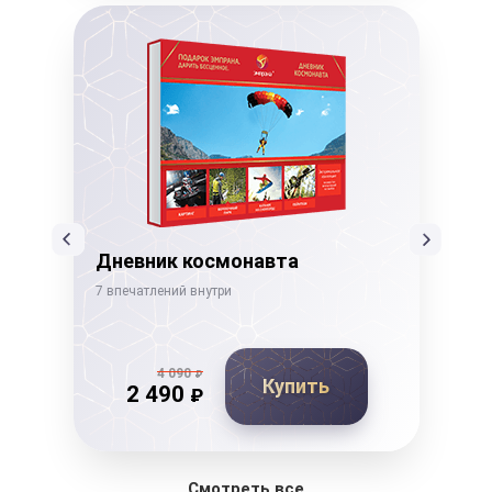
Дневник космонавта
Го
7 впечатлений внутри
15 в
4 090
₽
Купить
2 490
₽
Смотреть все