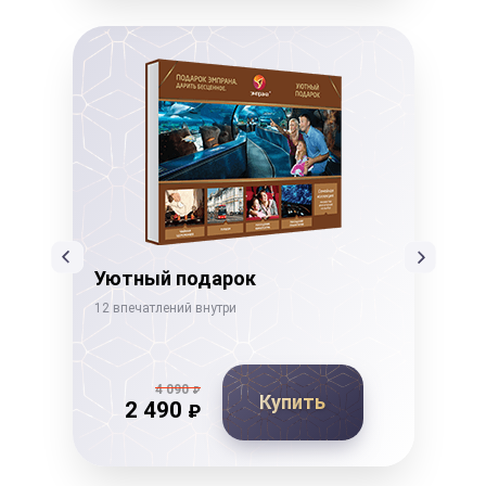
Уютный подарок
Ко
12 впечатлений внутри
14 в
4 090
₽
Купить
2 490
₽