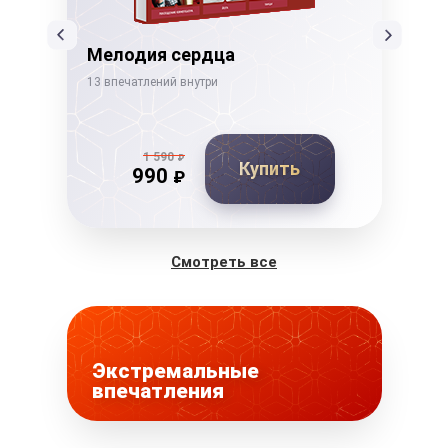
Мелодия сердца
Тв
13 впечатлений внутри
21 в
1 590
₽
Купить
990
₽
Смотреть все
Экстремальные
впечатления