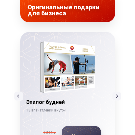
Оригинальные подарки
для бизнеса
Эпилог будней
Бе
13 впечатлений внутри
22 в
1 590
₽