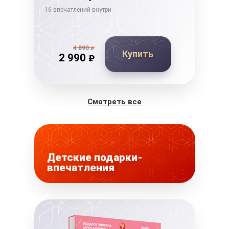
16 впечатлений внутри
14 в
4 890
₽
Купить
2 990
₽
Смотреть все
Детские подарки-
впечатления