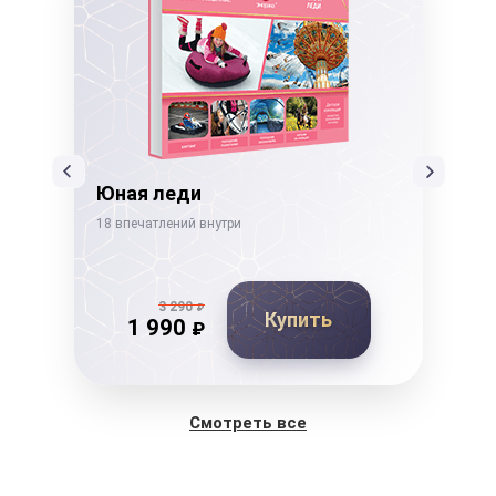
ссы
Юная леди
Не
18 впечатлений внутри
19 в
3 290
₽
Купить
1 990
₽
Смотреть все