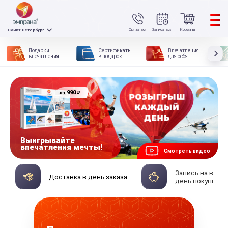
Связаться
Записаться
Корзина
Санкт-Петербург
Подарки
Сертификаты
Впечатления
впечатления
в подарок
для себя
990
₽
от
Выигрывайте
впечатления мечты!
Смотреть видео
Запись на впеч
Доставка в день заказа
день покупки