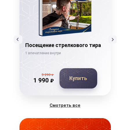
Посещение стрелкового тира
Ка
1 впечатление внутри
1 вп
3 290
₽
Купить
1 990
₽
Смотреть все