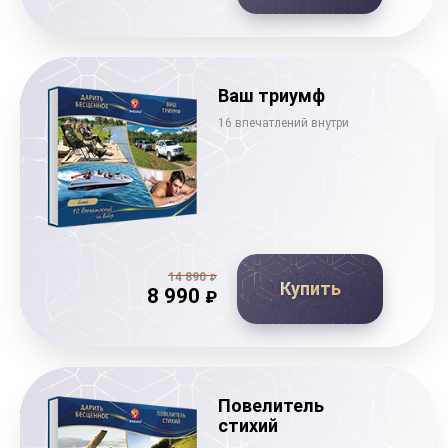
Ваш триумф
16 впечатлений внутри
14 890
₽
Купить
8 990
₽
Повелитель
стихий