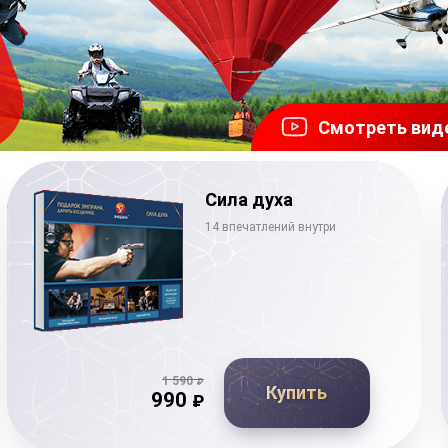
Подарочные
сертификаты
Сила духа
14 впечатлений внутри
1 590
₽
Купить
990
₽