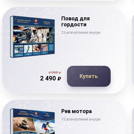
Повод для
гордости
23 впечатления внутри
4 090
₽
Купить
2 490
₽
Рев мотора
15 впечатлений внутри