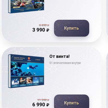
6 490
₽
Купить
3 990
₽
От винта!
51 впечатление внутри
11 590
₽
Купить
6 990
₽