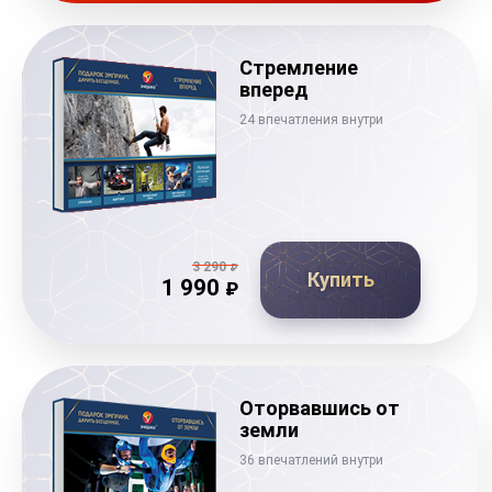
Стремление
вперед
24 впечатления внутри
3 290
₽
Купить
1 990
₽
Оторвавшись от
земли
36 впечатлений внутри