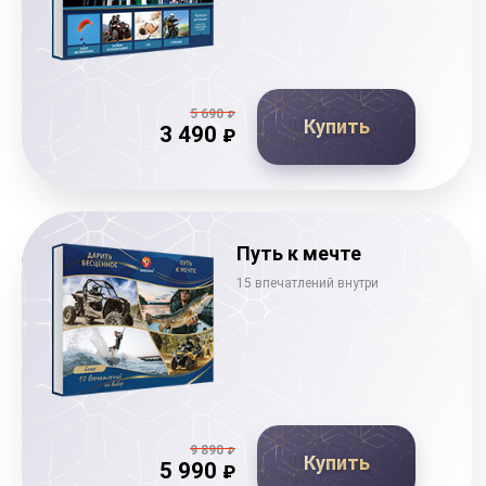
5 690
₽
Купить
3 490
₽
Путь к мечте
15 впечатлений внутри
9 890
₽
Купить
5 990
₽