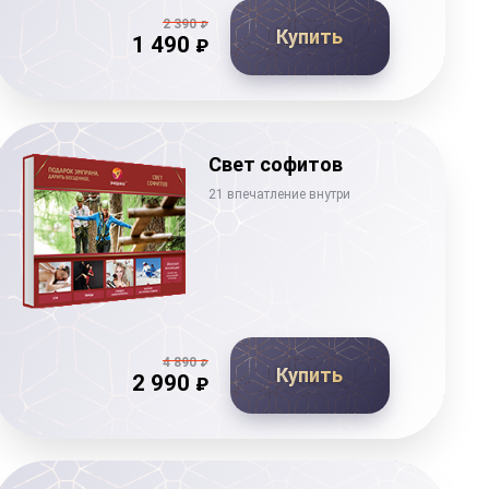
2 390
₽
Купить
1 490
₽
Свет софитов
21 впечатление внутри
4 890
₽
Купить
2 990
₽