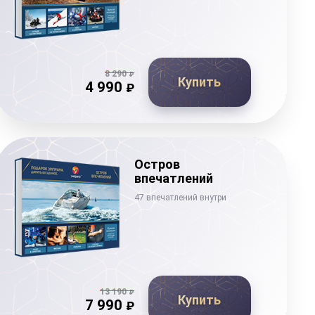
8 290
₽
Купить
4 990
₽
Остров
впечатлений
47 впечатлений внутри
13 190
₽
Купить
7 990
₽