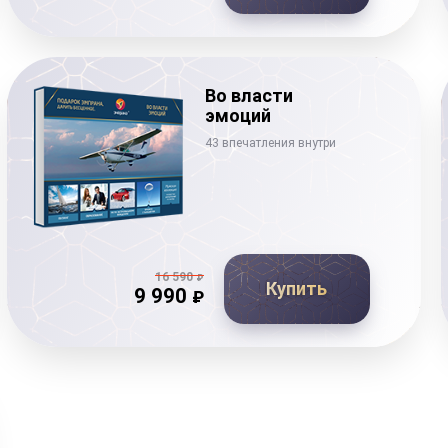
Во власти
эмоций
43 впечатления внутри
16 590
₽
Купить
9 990
₽