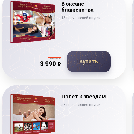
В океане
блаженства
15 впечатлений внутри
6 490
₽
Купить
3 990
₽
Полет к звездам
53 впечатления внутри