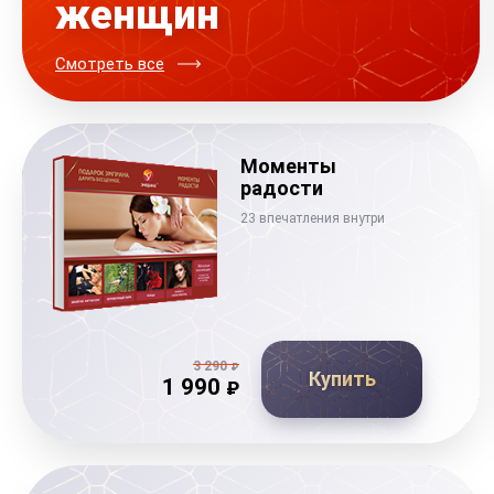
женщин
Смотреть все
Моменты
радости
23 впечатления внутри
3 290
₽
Купить
1 990
₽