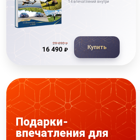
14 впечатлений внутри
29 490
₽
Купить
16 490
₽
Подарки-
впечатления для