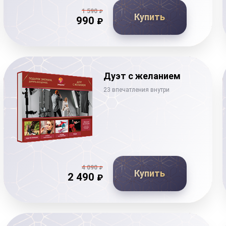
1 590
₽
Купить
990
₽
Дуэт с желанием
23 впечатления внутри
4 090
₽
Купить
2 490
₽