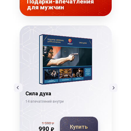
Подарки-впечатления
для мужчин
Сила духа
Ды
14 впечатлений внутри
19 в
1 590
₽
Купить
990
₽