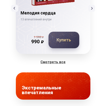
Мелодия сердца
Тв
13 впечатлений внутри
21 в
1 590
₽
Купить
990
₽
Смотреть все
Экстремальные
впечатления