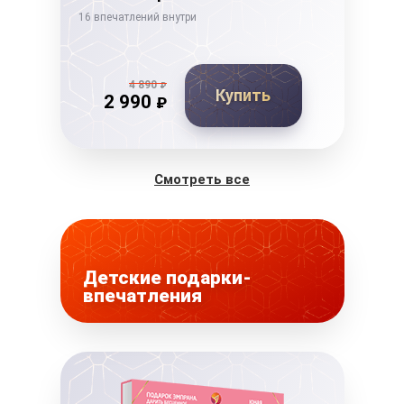
16 впечатлений внутри
14 в
4 890
₽
Купить
2 990
₽
Смотреть все
Детские подарки-
впечатления