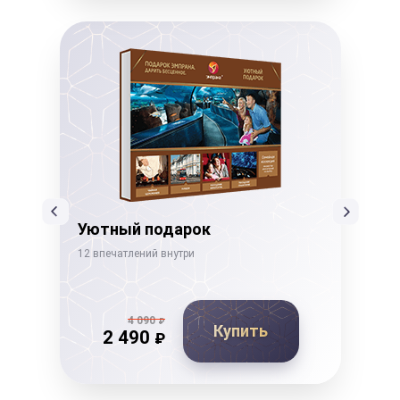
Уютный подарок
Ко
12 впечатлений внутри
14 в
4 090
₽
Купить
2 490
₽