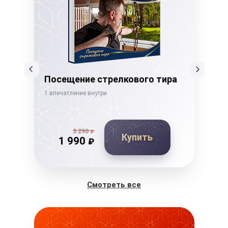
Посещение стрелкового тира
Ка
1 впечатление внутри
1 вп
3 290
₽
Купить
1 990
₽
Смотреть все