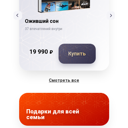
Оживший сон
Де
37 впечатлений внутри
26 в
19 990
₽
Купить
Смотреть все
Подарки для всей
семьи