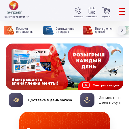
Связаться
Записаться
Корзина
Санкт-Петербург
Подарки
Сертификаты
Впечатления
впечатления
в подарок
для себя
990
₽
от
Выигрывайте
впечатления мечты!
Смотреть видео
Запись на впеч
Доставка в день заказа
день покупки