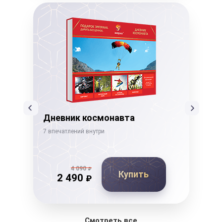
Дневник космонавта
Го
7 впечатлений внутри
15 в
4 090
₽
Купить
2 490
₽
Смотреть все