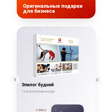
Оригинальные подарки
для бизнеса
Эпилог будней
Бе
13 впечатлений внутри
22 в
1 590
₽