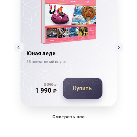
ссы
Юная леди
Не
18 впечатлений внутри
19 в
3 290
₽
Купить
1 990
₽
Смотреть все