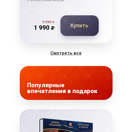
10 впечатлений внутри
10 в
3 290
₽
Купить
1 990
₽
Смотреть все
Популярные
впечатления в подарок