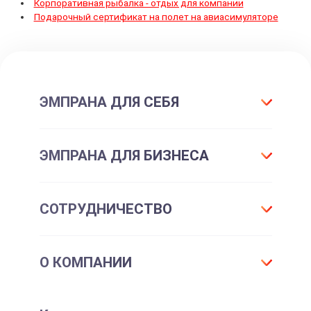
Корпоративная рыбалка - отдых для компании
Подарочный сертификат на полет на авиасимуляторе
ЭМПРАНА ДЛЯ СЕБЯ
Что такое подарок ЭМПРАНА?
ЭМПРАНА ДЛЯ БИЗНЕСА
Все впечатления
Подарки-впечатления
Для маркетинга
СОТРУДНИЧЕСТВО
Подарочные сертификаты
Для отдела персонала
Впечатления для себя
Партнерам и клиентам
Франшиза
Подарочные карты для шопинга
О КОМПАНИИ
Корпоративные впечатления
Корпоративным клиентам
Корпоративные мероприятия
Партнерам
Контакты