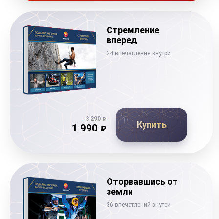
Стремление
вперед
24 впечатления внутри
3 290
₽
Купить
1 990
₽
Оторвавшись от
земли
36 впечатлений внутри