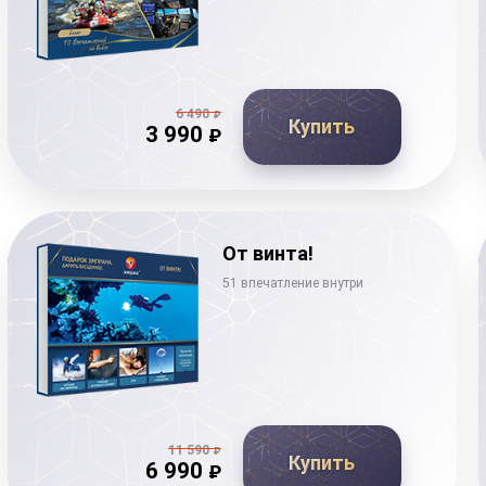
6 490
₽
Купить
3 990
₽
От винта!
51 впечатление внутри
11 590
₽
Купить
6 990
₽