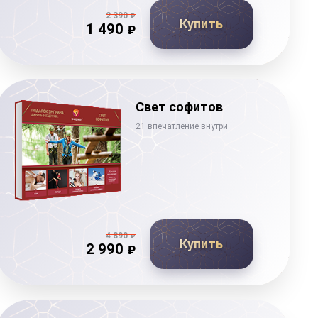
2 390
₽
Купить
1 490
₽
Свет софитов
21 впечатление внутри
4 890
₽
Купить
2 990
₽