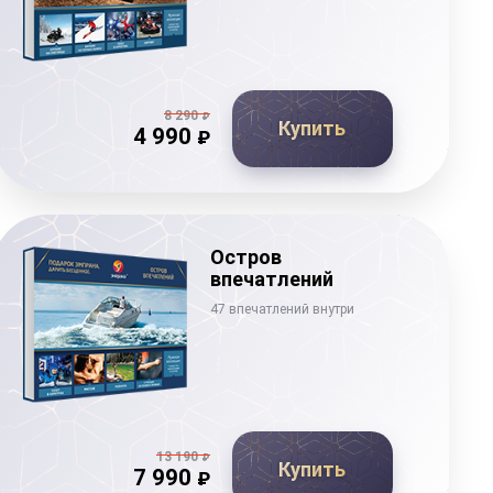
8 290
₽
Купить
4 990
₽
Остров
впечатлений
47 впечатлений внутри
13 190
₽
Купить
7 990
₽