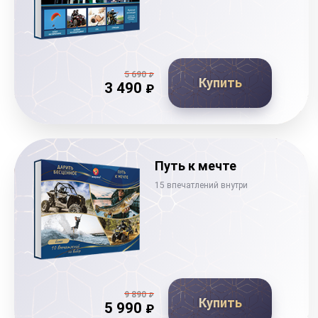
5 690
₽
Купить
3 490
₽
Путь к мечте
15 впечатлений внутри
9 890
₽
Купить
5 990
₽