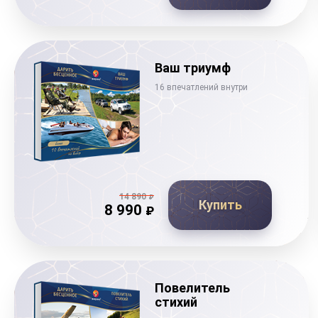
Ваш триумф
16 впечатлений внутри
14 890
₽
Купить
8 990
₽
Повелитель
стихий