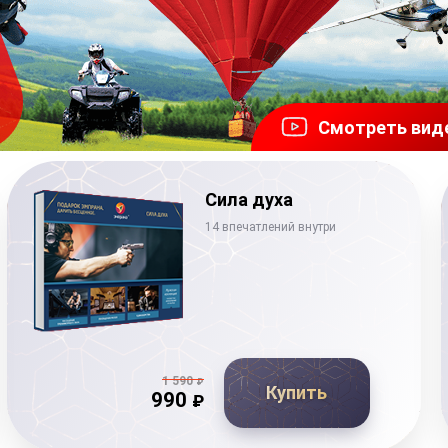
Смотреть вид
Сила духа
14 впечатлений внутри
1 590
₽
Купить
990
₽