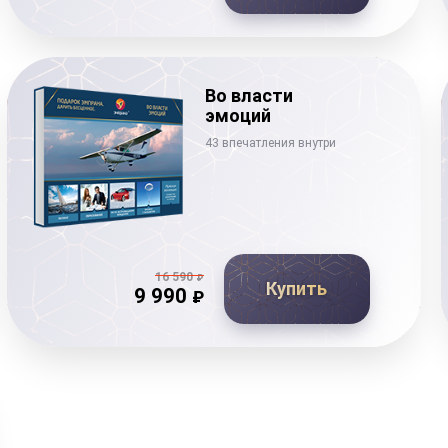
Во власти
эмоций
43 впечатления внутри
16 590
₽
Купить
9 990
₽