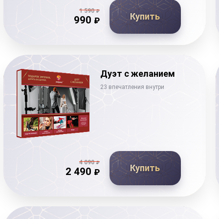
1 590
₽
Купить
990
₽
Дуэт с желанием
23 впечатления внутри
4 090
₽
Купить
2 490
₽