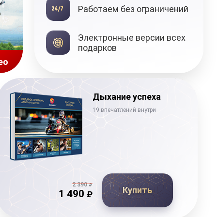
Работаем без ограничений
Подарочные
Электронные версии всех
сертификаты
подарков
ео
Дыхание успеха
19 впечатлений внутри
2 390
₽
Купить
1 490
₽