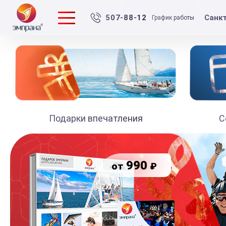
Санк
507-88-12
График работы
Подарки впечатления
С
990
₽
от