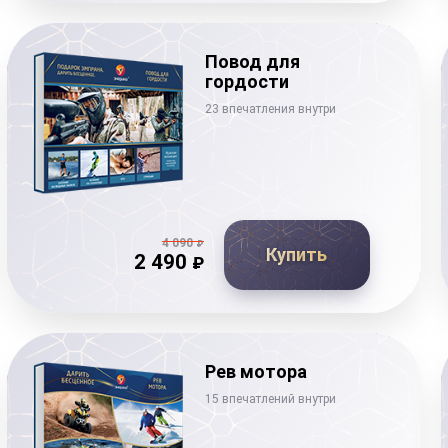
Повод для
гордости
23 впечатления внутри
4 090
₽
Купить
2 490
₽
Рев мотора
15 впечатлений внутри