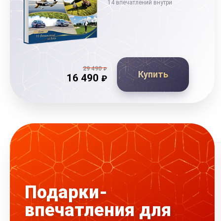
14 впечатлений внутри
29 490
₽
Купить
16 490
₽
Подарки-
впечатления для