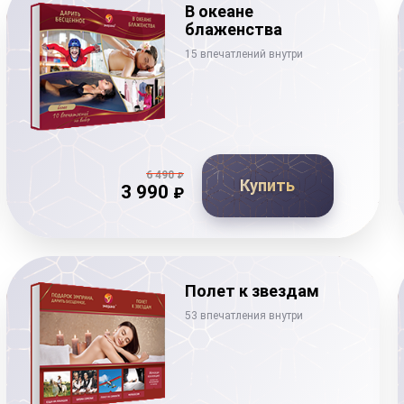
В океане
блаженства
15 впечатлений внутри
6 490
₽
Купить
3 990
₽
Полет к звездам
53 впечатления внутри