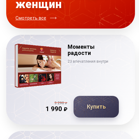
женщин
Смотреть все
Моменты
радости
23 впечатления внутри
3 290
₽
Купить
1 990
₽