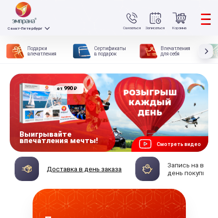
Связаться
Записаться
Корзина
Санкт-Петербург
Подарки
Сертификаты
Впечатления
впечатления
в подарок
для себя
990
₽
от
Выигрывайте
впечатления мечты!
Смотреть видео
Запись на впеч
Доставка в день заказа
день покупки