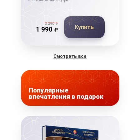
10 впечатлений внутри
10 в
3 290
₽
Купить
1 990
₽
Смотреть все
Популярные
впечатления в подарок