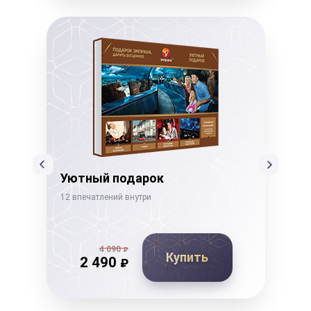
Уютный подарок
Ко
12 впечатлений внутри
14 в
4 090
₽
Купить
2 490
₽