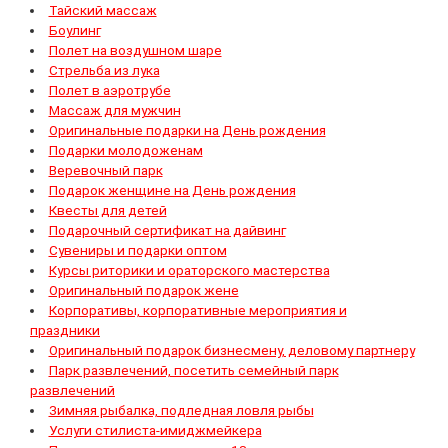
Тайский массаж
Боулинг
Полет на воздушном шаре
Стрельба из лука
Полет в аэротрубе
Массаж для мужчин
Оригинальные подарки на День рождения
Подарки молодоженам
Веревочный парк
Подарок женщине на День рождения
Квесты для детей
Подарочный сертификат на дайвинг
Сувениры и подарки оптом
Курсы риторики и ораторского мастерства
Оригинальный подарок жене
Корпоративы, корпоративные мероприятия и
праздники
Оригинальный подарок бизнесмену, деловому партнеру
Парк развлечений, посетить семейный парк
развлечений
Зимняя рыбалка, подледная ловля рыбы
Услуги стилиста-имиджмейкера