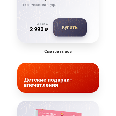
16 впечатлений внутри
14 в
4 890
₽
Купить
2 990
₽
Смотреть все
Детские подарки-
впечатления