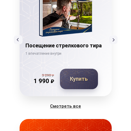
Посещение стрелкового тира
Ка
1 впечатление внутри
1 вп
3 290
₽
Купить
1 990
₽
Смотреть все