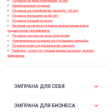
Подарок на день рождения 18 лет
Оригинальные подарки
Подарки на серебряную свадьбу - 25 лет
Подарок женщине на 40 лет
Подарок лучшей подруге
Катание на санях в подарке-впечатлении или в
подарочном сертификате
Подарок сестре на день рождения
Оригинальные подарки на годовщину свадьбы
Подарок мужу на деревянную свадьбу
Рафтинг - спуск по горным рекам на каноэ, лодках,
байдарках
ЭМПРАНА ДЛЯ СЕБЯ
Что такое подарок ЭМПРАНА?
ЭМПРАНА ДЛЯ БИЗНЕСА
Все впечатления