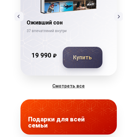
Оживший сон
Де
37 впечатлений внутри
26 в
19 990
₽
Купить
Смотреть все
Подарки для всей
семьи