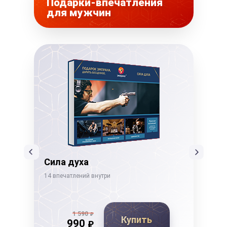
Подарки-впечатления
для мужчин
Сила духа
Ды
14 впечатлений внутри
19 в
1 590
₽
Купить
990
₽