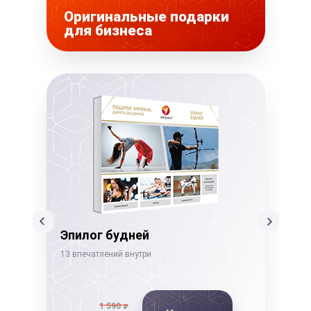
Оригинальные подарки
для бизнеса
Эпилог будней
Бе
13 впечатлений внутри
22 в
1 590
₽