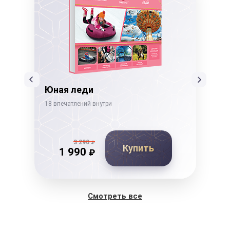
ссы
Юная леди
Не
18 впечатлений внутри
19 в
3 290
₽
Купить
1 990
₽
Смотреть все