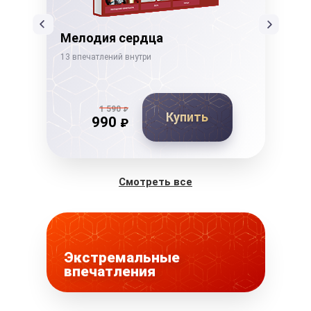
Мелодия сердца
Тв
13 впечатлений внутри
21 в
1 590
₽
Купить
990
₽
Смотреть все
Экстремальные
впечатления