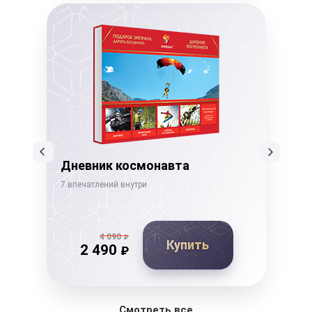
Дневник космонавта
Го
7 впечатлений внутри
15 в
4 090
₽
Купить
2 490
₽
Смотреть все