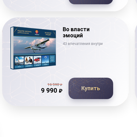
Во власти
эмоций
43 впечатления внутри
16 590
₽
Купить
9 990
₽