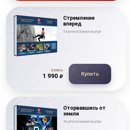
Стремление
вперед
24 впечатления внутри
3 290
₽
Купить
1 990
₽
Оторвавшись от
земли
36 впечатлений внутри