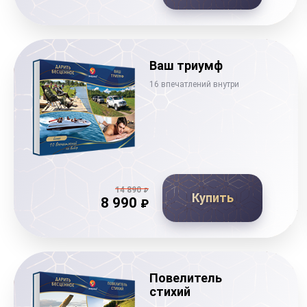
Ваш триумф
16 впечатлений внутри
14 890
₽
Купить
8 990
₽
Повелитель
стихий