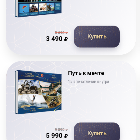
5 690
₽
Купить
3 490
₽
Путь к мечте
15 впечатлений внутри
9 890
₽
Купить
5 990
₽