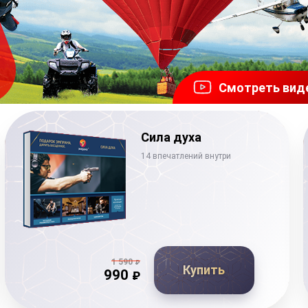
Смотреть вид
Сила духа
14 впечатлений внутри
1 590
₽
Купить
990
₽