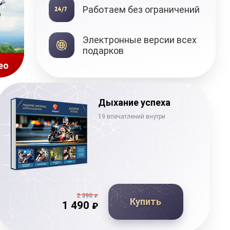
Работаем без ограничений
Подарочные
Электронные версии всех
сертификаты
подарков
ео
Дыхание успеха
19 впечатлений внутри
2 390
₽
Купить
1 490
₽