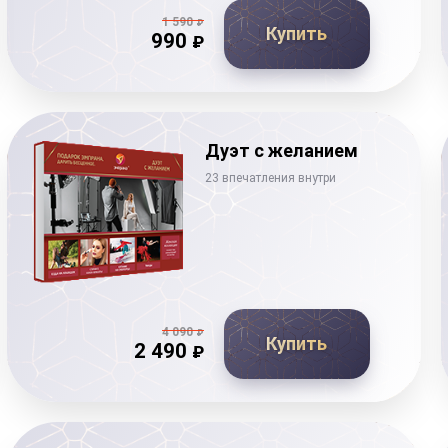
1 590
₽
Купить
990
₽
Дуэт с желанием
23 впечатления внутри
4 090
₽
Купить
2 490
₽