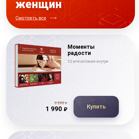
женщин
Смотреть все
Моменты
радости
23 впечатления внутри
3 290
₽
Купить
1 990
₽