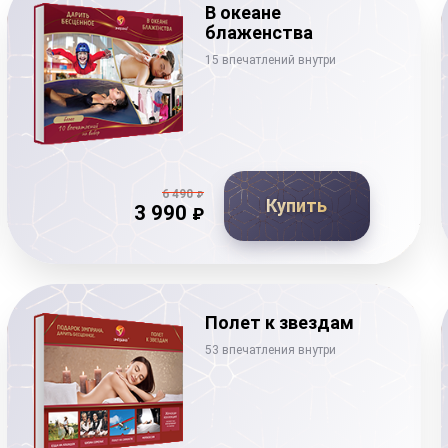
В океане
блаженства
15 впечатлений внутри
6 490
₽
Купить
3 990
₽
Полет к звездам
53 впечатления внутри