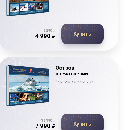
8 290
₽
Купить
4 990
₽
Остров
впечатлений
47 впечатлений внутри
13 190
₽
Купить
7 990
₽