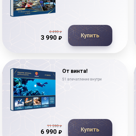
6 490
₽
Купить
3 990
₽
От винта!
51 впечатление внутри
11 590
₽
Купить
6 990
₽