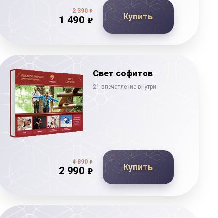
2 390
₽
Купить
1 490
₽
Свет софитов
21 впечатление внутри
4 890
₽
Купить
2 990
₽