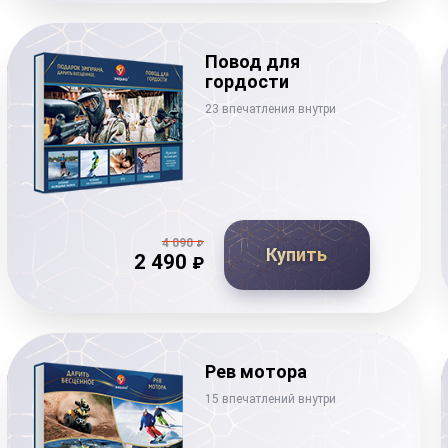
Повод для
гордости
23 впечатления внутри
4 090
₽
Купить
2 490
₽
Рев мотора
15 впечатлений внутри