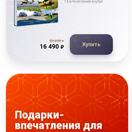
14 впечатлений внутри
29 490
₽
Купить
16 490
₽
Подарки-
впечатления для