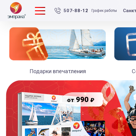
Санк
507-88-12
График работы
Подарки впечатления
С
990
₽
от