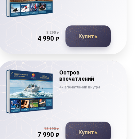
8 290
₽
Купить
4 990
₽
Остров
впечатлений
47 впечатлений внутри
13 190
₽
Купить
7 990
₽