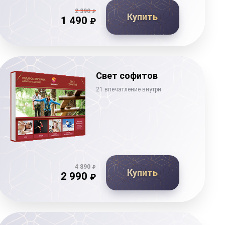
2 390
₽
Купить
1 490
₽
Свет софитов
21 впечатление внутри
4 890
₽
Купить
2 990
₽