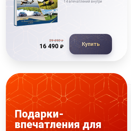
14 впечатлений внутри
29 490
₽
Купить
16 490
₽
Подарки-
впечатления для