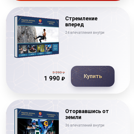
Стремление
вперед
24 впечатления внутри
3 290
₽
Купить
1 990
₽
Оторвавшись от
земли
36 впечатлений внутри