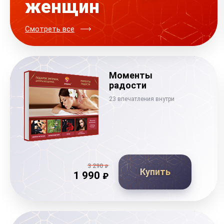
женщин
Смотреть все
Моменты
радости
23 впечатления внутри
3 290
₽
Купить
1 990
₽