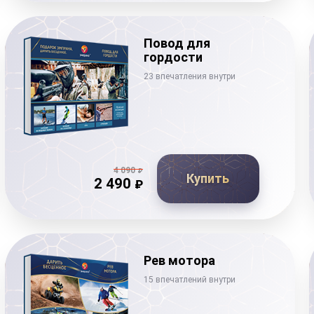
Повод для
гордости
23 впечатления внутри
4 090
₽
Купить
2 490
₽
Рев мотора
15 впечатлений внутри