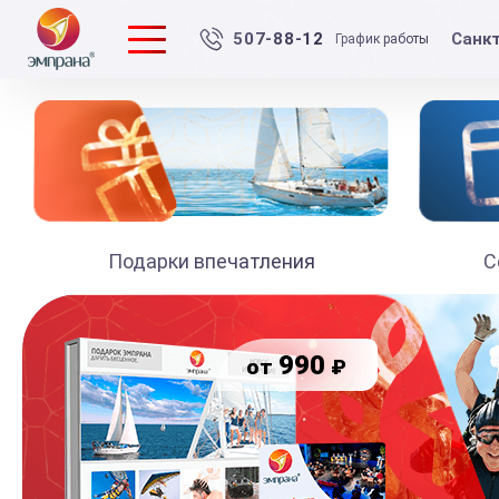
Санк
507-88-12
График работы
Подарки впечатления
С
990
₽
от