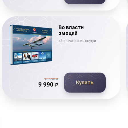
Во власти
эмоций
43 впечатления внутри
16 590
₽
Купить
9 990
₽