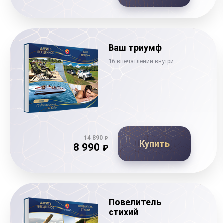
Ваш триумф
16 впечатлений внутри
14 890
₽
Купить
8 990
₽
Повелитель
стихий