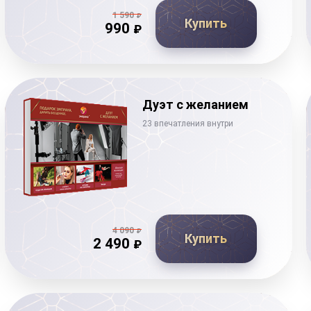
1 590
₽
Купить
990
₽
Дуэт с желанием
23 впечатления внутри
4 090
₽
Купить
2 490
₽