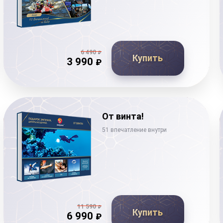
6 490
₽
Купить
3 990
₽
От винта!
51 впечатление внутри
11 590
₽
Купить
6 990
₽