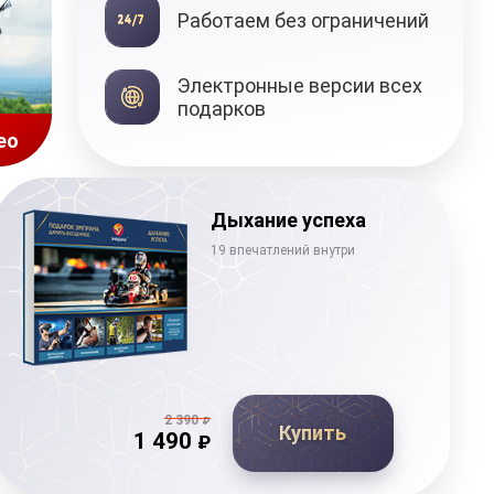
Работаем без ограничений
Подарочные
Электронные версии всех
сертификаты
подарков
ео
Дыхание успеха
19 впечатлений внутри
2 390
₽
Купить
1 490
₽