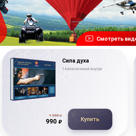
Смотреть вид
Сила духа
14 впечатлений внутри
1 590
₽
Купить
990
₽