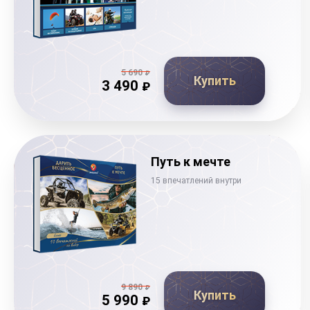
5 690
₽
Купить
3 490
₽
Путь к мечте
15 впечатлений внутри
9 890
₽
Купить
5 990
₽