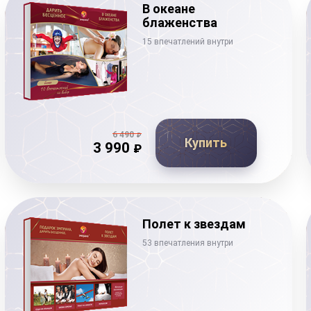
В океане
блаженства
15 впечатлений внутри
6 490
₽
Купить
3 990
₽
Полет к звездам
53 впечатления внутри