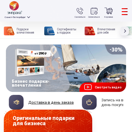
Связаться
Записаться
Корзина
Санкт-Петербург
Подарки
Сертификаты
Впечатления
впечатления
в подарок
для себя
290
₽
от
Бизнес подарки-
впечатления
Смотреть видео
Запись на впеч
Доставка в день заказа
день покупки
Оригинальные подарки
для бизнеса