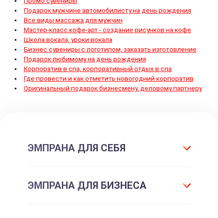
Промо сувениры
Подарок мужчине автомобилисту на день рождения
Все виды массажа для мужчин
Мастер-класс кофе-арт - создание рисунков на кофе
Школа вокала, уроки вокала
Бизнес сувениры с логотипом, заказать изготовление
Подарок любимому на день рождения
Корпоратив в спа, корпоративный отдых в спа
Где провести и как отметить новогодний корпоратив
Оригинальный подарок бизнесмену, деловому партнеру
ЭМПРАНА ДЛЯ СЕБЯ
Что такое подарок ЭМПРАНА?
ЭМПРАНА ДЛЯ БИЗНЕСА
Все впечатления
Подарки-впечатления
Для маркетинга