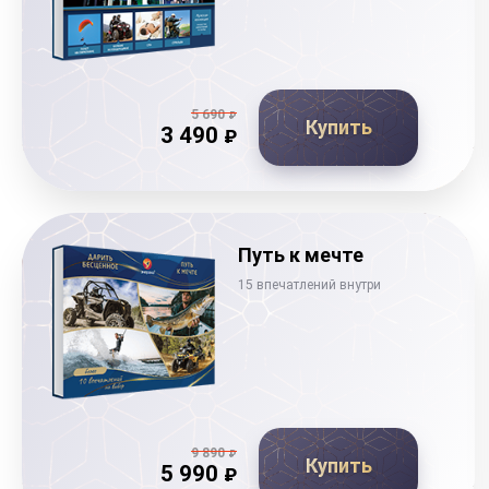
5 690
₽
Купить
3 490
₽
Путь к мечте
15 впечатлений внутри
9 890
₽
Купить
5 990
₽