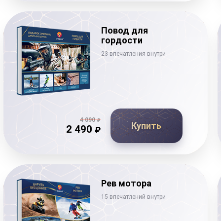
Повод для
гордости
23 впечатления внутри
4 090
₽
Купить
2 490
₽
Рев мотора
15 впечатлений внутри