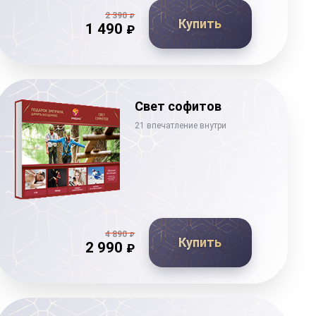
2 390
₽
Купить
1 490
₽
Свет софитов
21 впечатление внутри
4 890
₽
Купить
2 990
₽