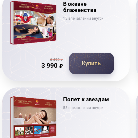
В океане
блаженства
15 впечатлений внутри
6 490
₽
Купить
3 990
₽
Полет к звездам
53 впечатления внутри