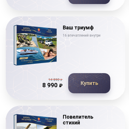
Ваш триумф
16 впечатлений внутри
14 890
₽
Купить
8 990
₽
Повелитель
стихий