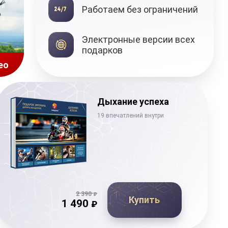
Работаем без ограничений
Подарочные
Электронные версии всех
сертификаты
подарков
ео
Дыхание успеха
19 впечатлений внутри
2 390
₽
Купить
1 490
₽