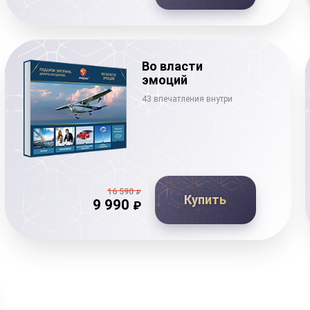
Во власти
эмоций
43 впечатления внутри
16 590
₽
Купить
9 990
₽