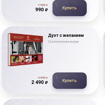
1 590
₽
Купить
990
₽
Дуэт с желанием
23 впечатления внутри
4 090
₽
Купить
2 490
₽