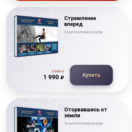
Стремление
вперед
24 впечатления внутри
3 290
₽
Купить
1 990
₽
Оторвавшись от
земли
36 впечатлений внутри