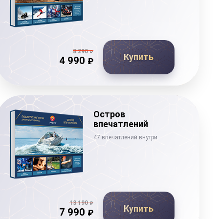
8 290
₽
Купить
4 990
₽
Остров
впечатлений
47 впечатлений внутри
13 190
₽
Купить
7 990
₽