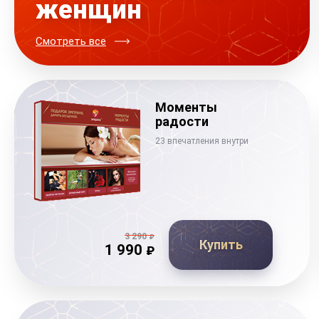
женщин
Смотреть все
Моменты
радости
23 впечатления внутри
3 290
₽
Купить
1 990
₽