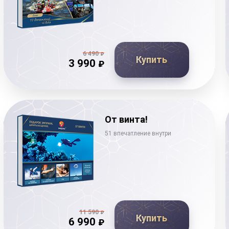
6 490
₽
Купить
3 990
₽
От винта!
51 впечатление внутри
11 590
₽
Купить
6 990
₽