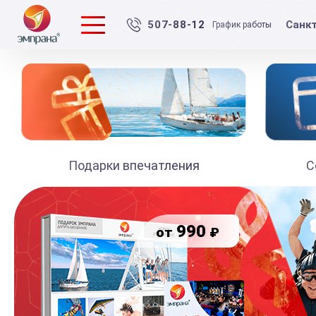
Санк
507-88-12
График работы
Подарки впечатления
С
990
₽
от