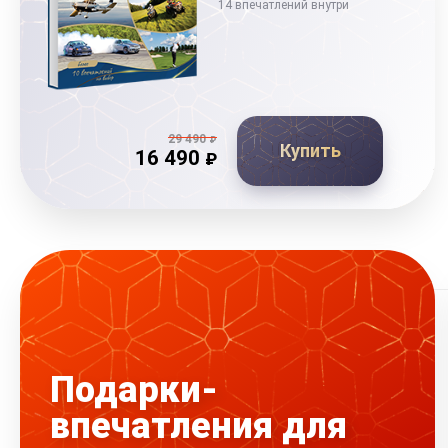
14 впечатлений внутри
29 490
₽
Купить
16 490
₽
Подарки-
впечатления для