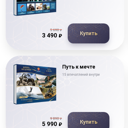
5 690
₽
Купить
3 490
₽
Путь к мечте
15 впечатлений внутри
9 890
₽
Купить
5 990
₽