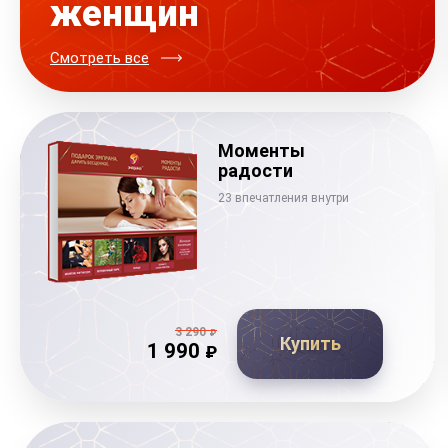
женщин
Смотреть все
Моменты
радости
23 впечатления внутри
3 290
₽
Купить
1 990
₽