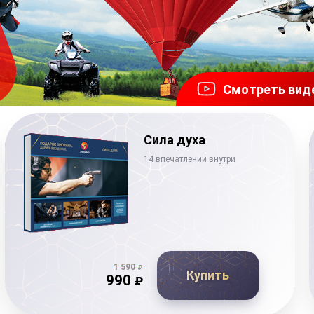
Смотреть вид
Сила духа
14 впечатлений внутри
1 590
₽
Купить
990
₽