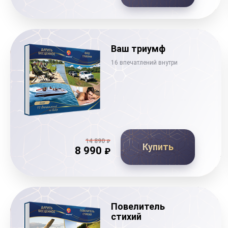
Ваш триумф
16 впечатлений внутри
14 890
₽
Купить
8 990
₽
Повелитель
стихий