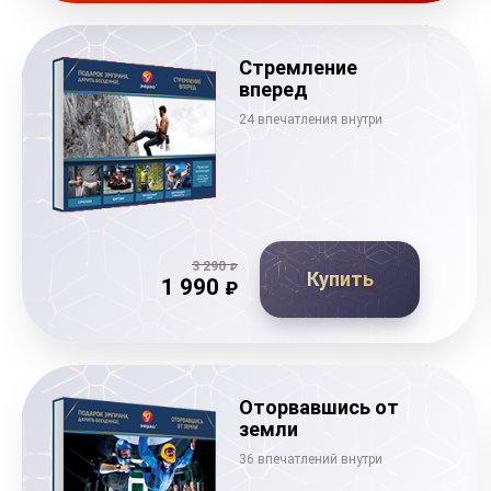
Стремление
вперед
24 впечатления внутри
3 290
₽
Купить
1 990
₽
Оторвавшись от
земли
36 впечатлений внутри