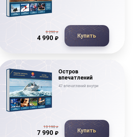
8 290
₽
Купить
4 990
₽
Остров
впечатлений
47 впечатлений внутри
13 190
₽
Купить
7 990
₽