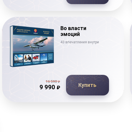
Во власти
эмоций
43 впечатления внутри
16 590
₽
Купить
9 990
₽