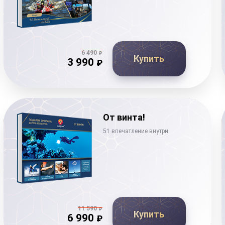
6 490
₽
Купить
3 990
₽
От винта!
51 впечатление внутри
11 590
₽
Купить
6 990
₽