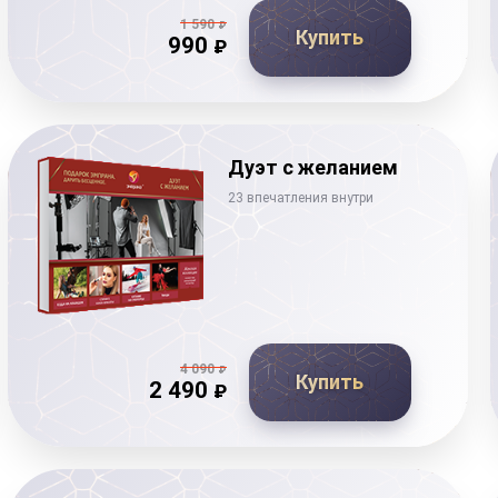
1 590
₽
Купить
990
₽
Дуэт с желанием
23 впечатления внутри
4 090
₽
Купить
2 490
₽