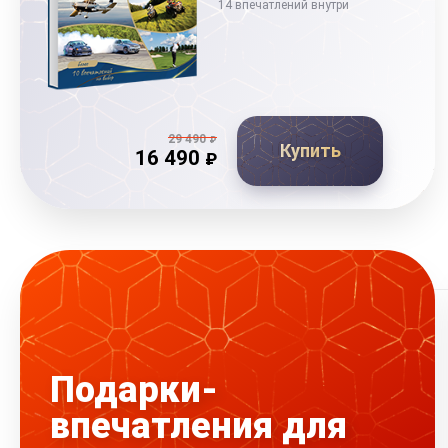
14 впечатлений внутри
29 490
₽
Купить
16 490
₽
Подарки-
впечатления для