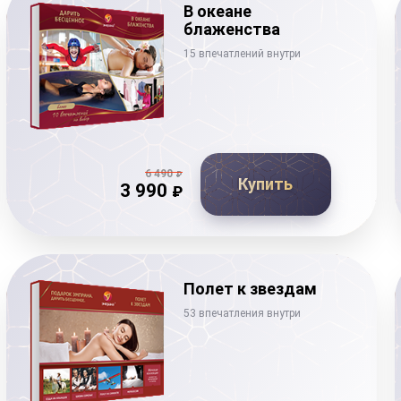
В океане
блаженства
15 впечатлений внутри
6 490
₽
Купить
3 990
₽
Полет к звездам
53 впечатления внутри