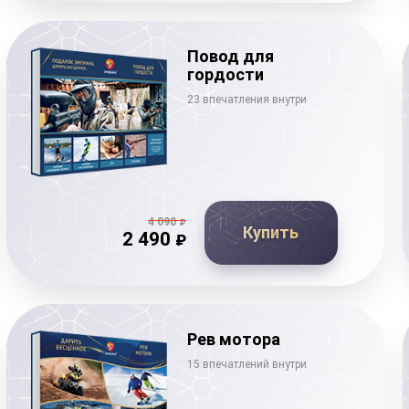
Повод для
гордости
23 впечатления внутри
4 090
₽
Купить
2 490
₽
Рев мотора
15 впечатлений внутри