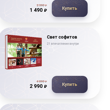
2 390
₽
Купить
1 490
₽
Свет софитов
21 впечатление внутри
4 890
₽
Купить
2 990
₽