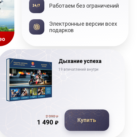
Работаем без ограничений
Подарочные
Электронные версии всех
сертификаты
подарков
ео
Дыхание успеха
19 впечатлений внутри
2 390
₽
Купить
1 490
₽