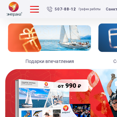
Санк
507-88-12
График работы
Подарки впечатления
С
990
₽
от