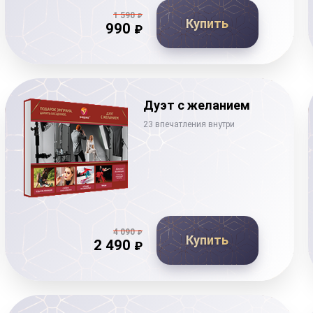
1 590
₽
Купить
990
₽
Дуэт с желанием
23 впечатления внутри
4 090
₽
Купить
2 490
₽