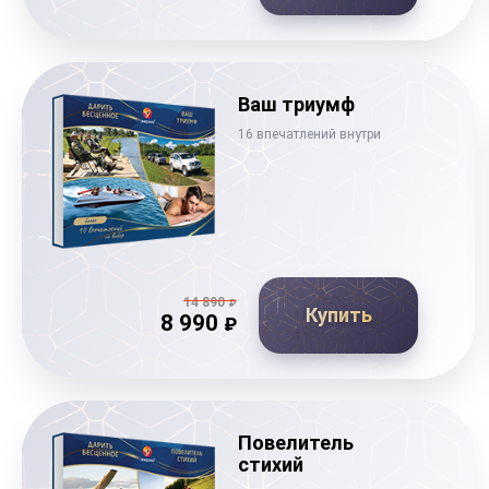
Ваш триумф
16 впечатлений внутри
14 890
₽
Купить
8 990
₽
Повелитель
стихий