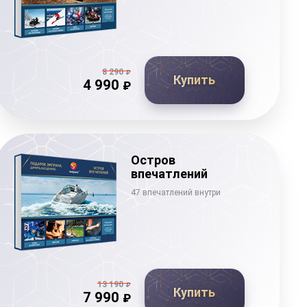
8 290
₽
Купить
4 990
₽
Остров
впечатлений
47 впечатлений внутри
13 190
₽
Купить
7 990
₽