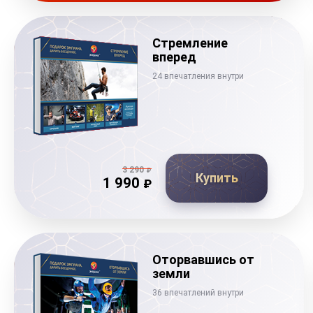
Стремление
вперед
24 впечатления внутри
3 290
₽
Купить
1 990
₽
Оторвавшись от
земли
36 впечатлений внутри