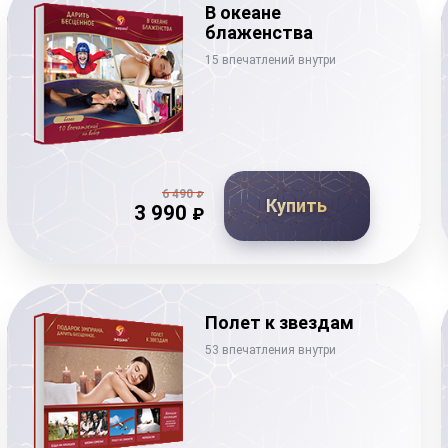
В океане
блаженства
15 впечатлений внутри
6 490
₽
Купить
3 990
₽
Полет к звездам
53 впечатления внутри