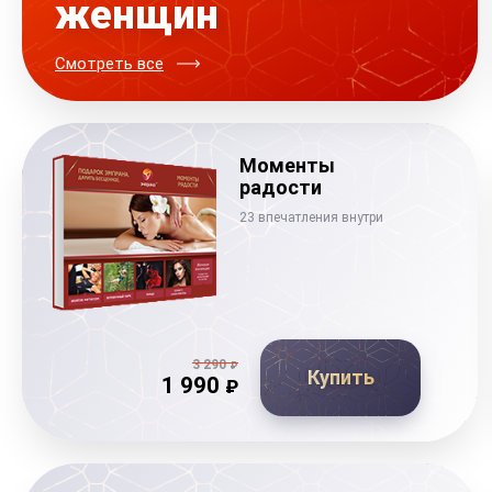
женщин
Смотреть все
Моменты
радости
23 впечатления внутри
3 290
₽
Купить
1 990
₽