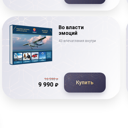
Во власти
эмоций
43 впечатления внутри
16 590
₽
Купить
9 990
₽