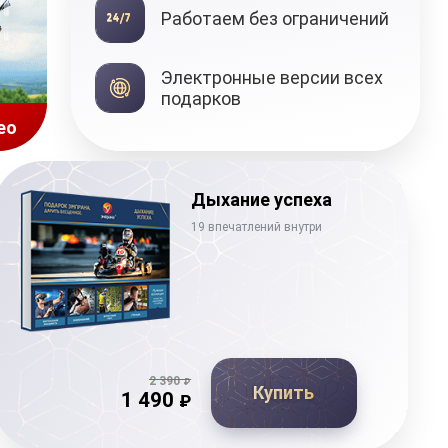
Работаем без ограничений
Подарочные
Электронные версии всех
сертификаты
подарков
ео
Дыхание успеха
19 впечатлений внутри
2 390
₽
Купить
1 490
₽