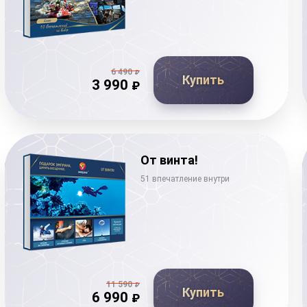
6 490
₽
Купить
3 990
₽
От винта!
51 впечатление внутри
11 590
₽
Купить
6 990
₽