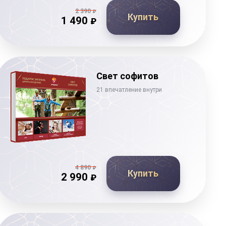
2 390
₽
Купить
1 490
₽
Свет софитов
21 впечатление внутри
4 890
₽
Купить
2 990
₽