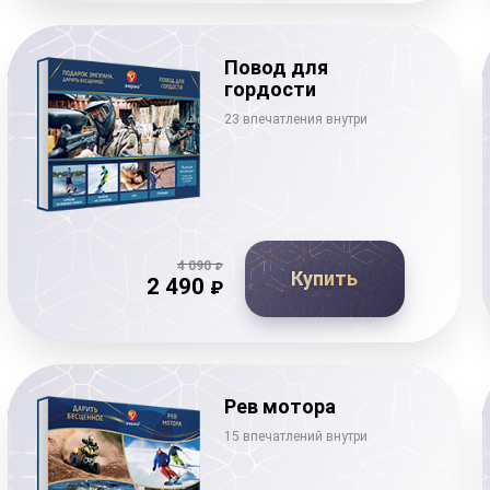
Повод для
гордости
23 впечатления внутри
4 090
₽
Купить
2 490
₽
Рев мотора
15 впечатлений внутри