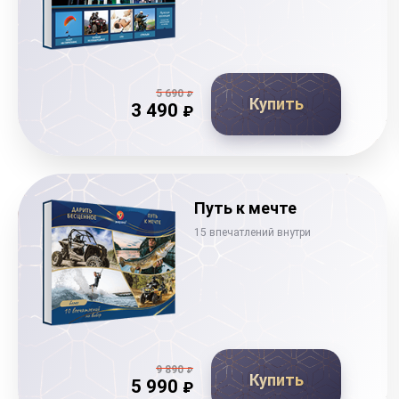
5 690
₽
Купить
3 490
₽
Путь к мечте
15 впечатлений внутри
9 890
₽
Купить
5 990
₽