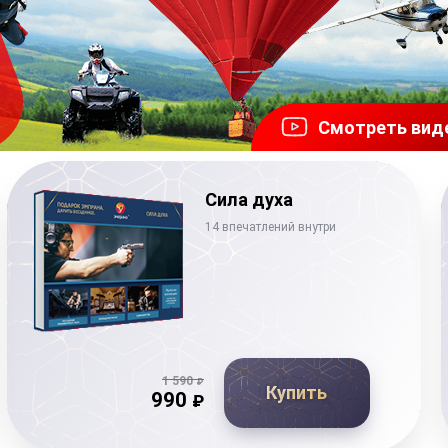
Смотреть вид
Сила духа
14 впечатлений внутри
1 590
₽
Купить
990
₽