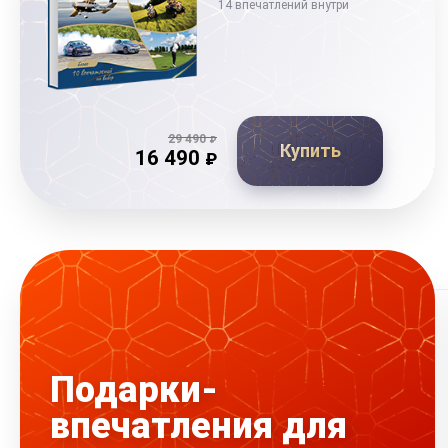
14 впечатлений внутри
29 490
₽
Купить
16 490
₽
Подарки-
впечатления для