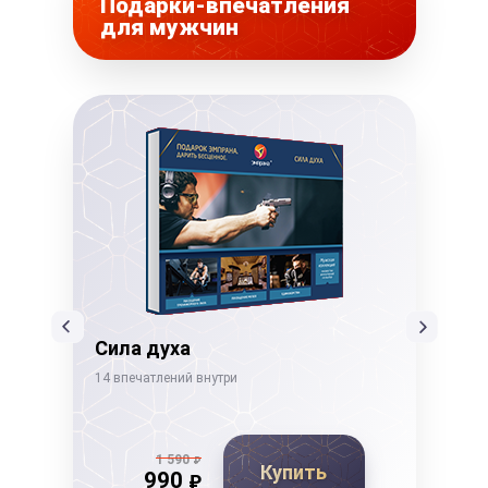
Подарки-впечатления
для мужчин
Сила духа
Ды
14 впечатлений внутри
19 в
1 590
₽
Купить
990
₽