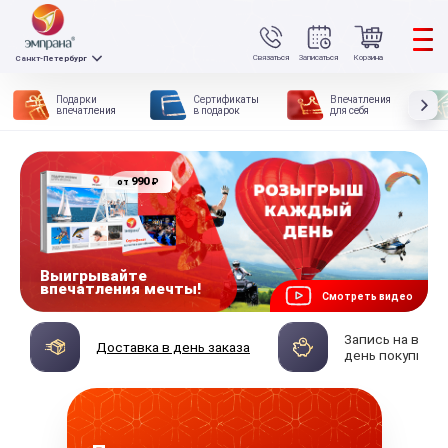
Связаться
Записаться
Корзина
Санкт-Петербург
Подарки
Сертификаты
Впечатления
впечатления
в подарок
для себя
990
₽
от
Выигрывайте
впечатления мечты!
Смотреть видео
Запись на впеч
Доставка в день заказа
день покупки