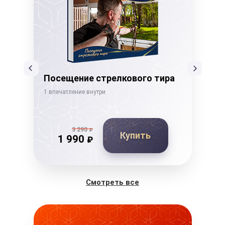
Посещение стрелкового тира
Ка
1 впечатление внутри
1 вп
3 290
₽
Купить
1 990
₽
Смотреть все