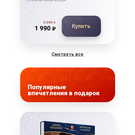
10 впечатлений внутри
10 в
3 290
₽
Купить
1 990
₽
Смотреть все
Популярные
впечатления в подарок