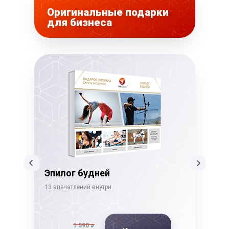
Оригинальные подарки
для бизнеса
Эпилог будней
Бе
13 впечатлений внутри
22 в
1 590
₽