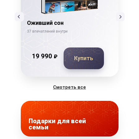
Оживший сон
Де
37 впечатлений внутри
26 в
19 990
₽
Купить
Смотреть все
Подарки для всей
семьи