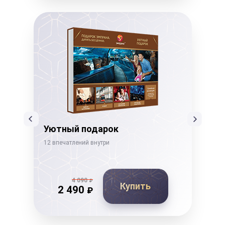
Уютный подарок
Ко
12 впечатлений внутри
14 в
4 090
₽
Купить
2 490
₽