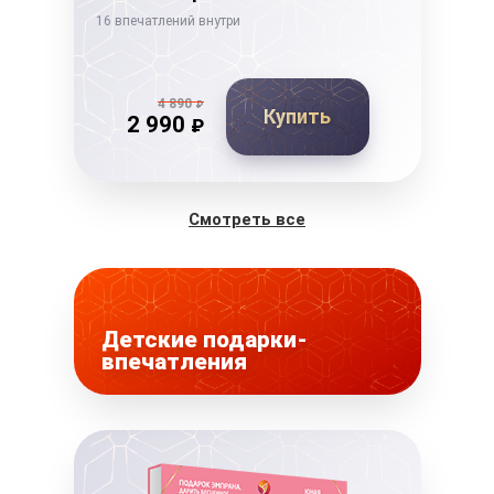
16 впечатлений внутри
14 в
4 890
₽
Купить
2 990
₽
Смотреть все
Детские подарки-
впечатления