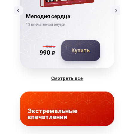
Мелодия сердца
Тв
13 впечатлений внутри
21 в
1 590
₽
Купить
990
₽
Смотреть все
Экстремальные
впечатления