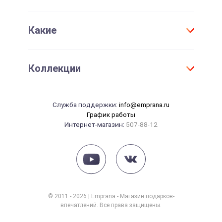
Проверить срок действия сертификата
Женщине
День Рождения
Активировать сертификат
Какие
Для детей
Юбилей
Девушке
Новый год
Оригинальные
Парню
Коллекции
Свадьба
Необычные
Маме
Годовщина свадьбы
Элитные
Папе
Танцы
14 февраля
Служба поддержки:
info@emprana.ru
Сувениры
Начальнику
Массаж
График работы
23 февраля
Интернет-магазин:
507-88-12
Красота
8 марта
Рыбалка
Рождение ребенка
Йога
СПА
Фотосессия
© 2011 - 2026 | Emprana - Магазин подарков-
впечатлений. Все права защищены.