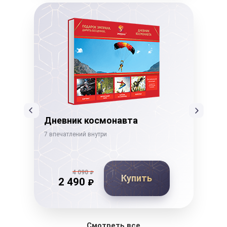
Дневник космонавта
Го
7 впечатлений внутри
15 в
4 090
₽
Купить
2 490
₽
Смотреть все