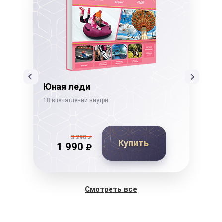
ссы
Юная леди
Не
18 впечатлений внутри
19 в
3 290
₽
Купить
1 990
₽
Смотреть все